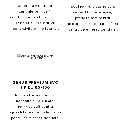
Generația viitoare de
Ideal pentru sisteme care
centrale termice în
necesită putere mare,
condensare pentru controlul
potrivite atât pentru
complet al încălzirii, cu
aplicațiile rezidențiale, cât și
conectivitate inteligentă.
pentru cele nerezidențiale.
Noul sistem de performanţă
Poate fi instalată singură,
îmbina 4 tehnologii într-un
sau în cascadă. Produsul își
singur produs.
ajustează puterea pentru a
păstra nivelul de
temperatură dorit.
GENUS PREMIUM EVO
HP EU 85-150
Ideal pentru sisteme care
necesită putere mare,
potrivite atât pentru
aplicațiile rezidențiale, cât și
pentru cele nerezidențiale.
Poate fi instalată singură,