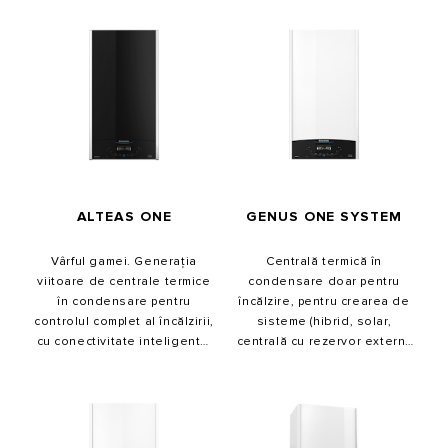
GENUS ONE SYSTEM
ALTEAS ONE
Centrală termică în
Vârful gamei. Generația
condensare doar pentru
viitoare de centrale termice
încălzire, pentru crearea de
în condensare pentru
sisteme (hibrid, solar,
controlul complet al încălzirii,
centrală cu rezervor extern).
cu conectivitate inteligentă.
Este construită pe un nou
Noul sistem de performanţă
sistem cu 4 tehnologii
îmbină 4 tehnologii într-un
pentru o performanță
singur produs. Panou frontal
exclusivă.
din sticlă ultraSafe.