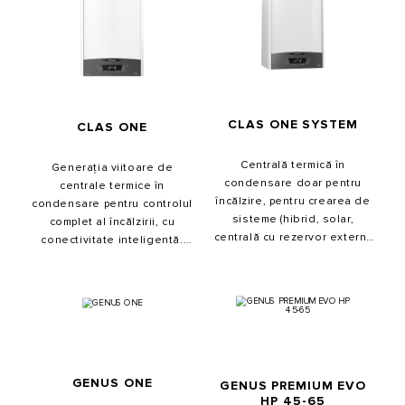
CLAS ONE SYSTEM
CLAS ONE
Centrală termică în
Generația viitoare de
condensare doar pentru
centrale termice în
încălzire, pentru crearea de
condensare pentru controlul
sisteme (hibrid, solar,
complet al încălzirii, cu
centrală cu rezervor extern).
conectivitate inteligentă.
Este construită pe un nou
Noul sistem de performanţă
sistem cu 4 tehnologii
îmbina 4 tehnologii într-un
pentru o performanță
singur produs.
exclusivă.
GENUS ONE
GENUS PREMIUM EVO
HP 45-65