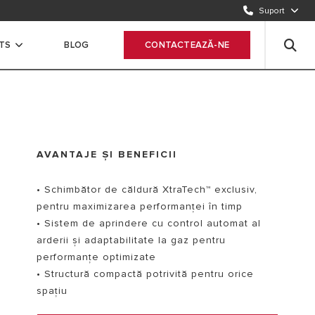
22470202
Suport
COMPLETEAZĂ FORMULARUL ȘI TE CONTACTĂM NOI
TS
BLOG
CONTACTEAZĂ-NE
Trimiteți cererea
AVANTAJE ȘI BENEFICII
• Schimbător de căldură XtraTech™ exclusiv,
pentru maximizarea performanței în timp
• Sistem de aprindere cu control automat al
arderii și adaptabilitate la gaz pentru
performanțe optimizate
• Structură compactă potrivită pentru orice
spaţiu