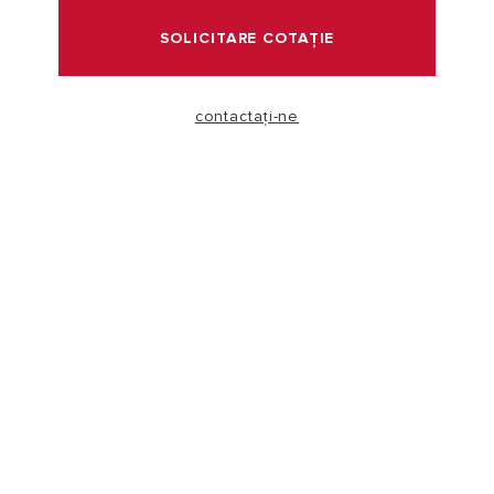
SOLICITARE COTAȚIE
VISIT
contactați-ne