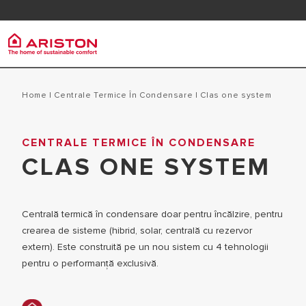
Contactează-ne
FAQ
Ariston Group
Centra
produse | CATEGORII
Home
|
Centrale Termice În Condensare
|
clas one system
DESPRE NOI
CENTRALE 
CENTRALE TERMICE ÎN CONDENSARE
CENTRALE TERMICE
GRUPUL
CLAS ONE SYSTEM
CENTRALE
ȊNCĂLZITOARE DE APĂ
CARIERĂ
POMPE DE CĂLDURĂ
Centrală termică în condensare doar pentru încălzire, pentru
crearea de sisteme (hibrid, solar, centrală cu rezervor
extern). Este construită pe un nou sistem cu 4 tehnologii
pentru o performanță exclusivă.