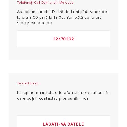
Telefonați Call Centrul din Moldova
Așteptăm sunetul D-stră de Luni pînă Vineri de
la ora 8:00 pînă la 18:00, Sâmbătă de la ora
9:00 pînă la 16:00
22470202
Te sunăm noi
Lăsați-ne numărul de telefon şi intervalul orar în
care poţi fi contactat și te sunăm noi
LĂSAȚI-VĂ DATELE