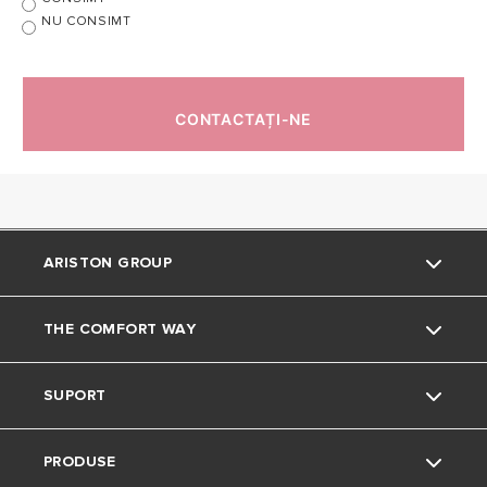
NU CONSIMT
CONTACTAȚI-NE
ARISTON GROUP
THE COMFORT WAY
Despre Noi
SUPORT
Grupul
Sfaturi și recomandări
PRODUSE
Carieră
Contactează-ne