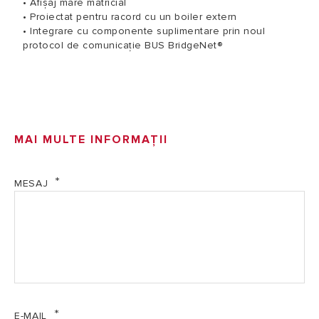
• Afișaj mare matricial
• Proiectat pentru racord cu un boiler extern
• Integrare cu componente suplimentare prin noul
protocol de comunicaţie BUS BridgeNet®
MAI MULTE INFORMAȚII
MESAJ
E-MAIL