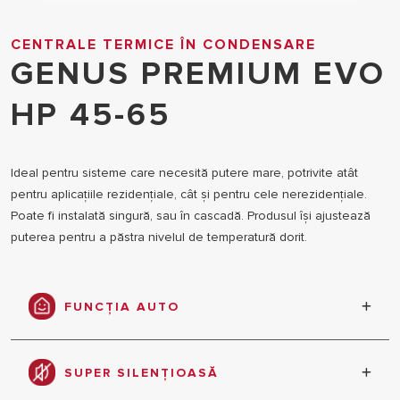
CENTRALE TERMICE ÎN CONDENSARE
GENUS PREMIUM EVO
HP 45-65
Ideal pentru sisteme care necesită putere mare, potrivite atât
pentru aplicațiile rezidențiale, cât și pentru cele nerezidențiale.
Poate fi instalată singură, sau în cascadă. Produsul își ajustează
puterea pentru a păstra nivelul de temperatură dorit.
FUNCȚIA AUTO
Confort maxim, eficiență energetică și economie pe
baza analizei automate a condițiilor de mediu, a
SUPER SILENȚIOASĂ
dispozitivelor externe conectate și a nivelurilor de
performanță necesare.