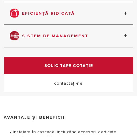
silenţioasă în toate modurile de operare.
EFICIENȚĂ RIDICATĂ
Un produs caracterizat prin performanțe energetice
ridicate și niveluri reduse de consum și emisii
SISTEM DE MANAGEMENT
nocive
noul protocol de comunicaţie dezvoltat pentru a
garanta managementul total
SOLICITARE COTAȚIE
contactați-ne
AVANTAJE ȘI BENEFICII
• Instalare în cascadă, incluzând accesorii dedicate