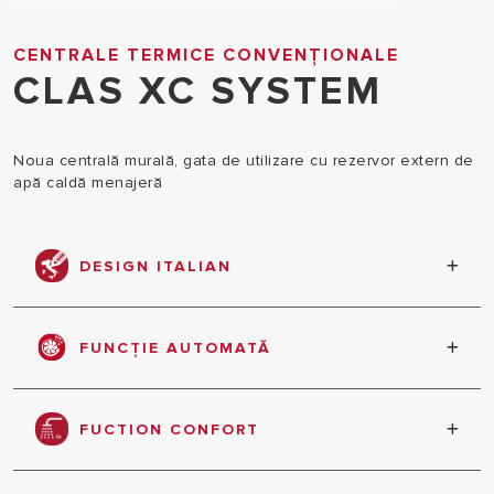
CENTRALE TERMICE CONVENȚIONALE
CLAS XC SYSTEM
Noua centrală murală, gata de utilizare cu rezervor extern de
apă caldă menajeră
DESIGN ITALIAN
Designul contemporan și captivant de la designerul
renumit în toată lumea Umberto Palermo
FUNCȚIE AUTOMATĂ
Automatizarea dependentă de vreme oferă confort
maxim, economii de energie și ușurință în utilizare
FUCTION CONFORT
Livrare rapidă de apă caldă în mai puțin de 5