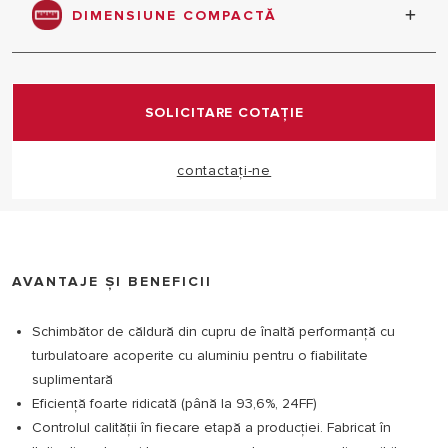
secunde
DIMENSIUNE COMPACTĂ
Dimensiunile reduse ale cazanului facilitează
instalarea în spații restrânse
SOLICITARE COTAȚIE
contactați-ne
AVANTAJE ȘI BENEFICII
Schimbător de căldură din cupru de înaltă performanță cu
turbulatoare acoperite cu aluminiu pentru o fiabilitate
suplimentară
Eficiență foarte ridicată (până la 93,6%, 24FF)
Controlul calității în fiecare etapă a producției. Fabricat în