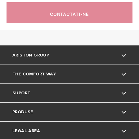
CONTACTAȚI-NE
ARISTON GROUP
THE COMFORT WAY
Despre Noi
SUPORT
Grupul
Sfaturi și recomandări
PRODUSE
Carieră
Contactează-ne
LEGAL AREA
FAQ
Centrale Termice