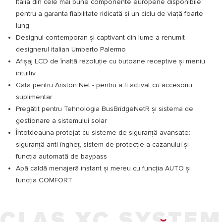
Italia din cele mai bune componente europene disponibile
pentru a garanta fiabilitate ridicată și un ciclu de viață foarte
lung
Designul contemporan și captivant din lume a renumit
designerul italian Umberto Palermo
Afișaj LCD de înaltă rezoluție cu butoane receptive și meniu
intuitiv
Gata pentru Ariston Net - pentru a fi activat cu accesoriu
suplimentar
Pregătit pentru Tehnologia BusBridgeNetR și sistema de
gestionare a sistemului solar
Întotdeauna protejat cu sisteme de siguranță avansate:
siguranță anti îngheț, sistem de protecție a cazanului și
funcția automată de baypass
Apă caldă menajeră instant și mereu cu funcția AUTO și
funcția COMFORT
CLAS XC SYSTEM