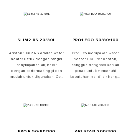
10L, 15L, dan 30L.
mengeklik tombol "Beli di
Sini".
SLIM2 RS 20/30L
PRO1 ECO 50/80/100
Ariston Slim2 RS adalah water
Pro1 Eco merupakan water
heater listrik dengan tangki
heater 100 liter Ariston,
penyimpanan air, hadir
sanggup menghasilkan air
dengan performa tinggi dan
panas untuk memenuhi
mudah untuk digunakan. Cek
kebutuhan mandi air hangat
harga water heater Ariston
seluruh anggota keluarga.
dengan
Cek harga water heater Pro1
mengunjungi
marketplace
resmi
Eco di
marketplace
resmi
yang dikelola Ariston, lewat
Ariston lewat tombol "Beli di
tombol 'Beli di Sini'.
Sini".
PRO R 50/80/100
ARI STAB 200/300