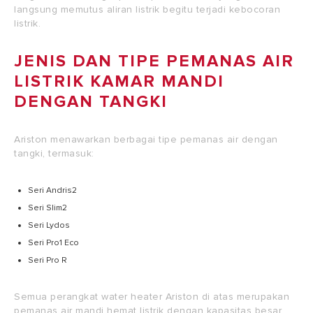
langsung memutus aliran listrik begitu terjadi kebocoran
listrik.
JENIS DAN TIPE PEMANAS AIR
LISTRIK KAMAR MANDI
DENGAN TANGKI
Ariston menawarkan berbagai tipe pemanas air dengan
tangki, termasuk:
Seri Andris2
Seri Slim2
Seri Lydos
Seri Pro1 Eco
Seri Pro R
Semua perangkat water heater Ariston di atas merupakan
pemanas air mandi hemat listrik dengan kapasitas besar.