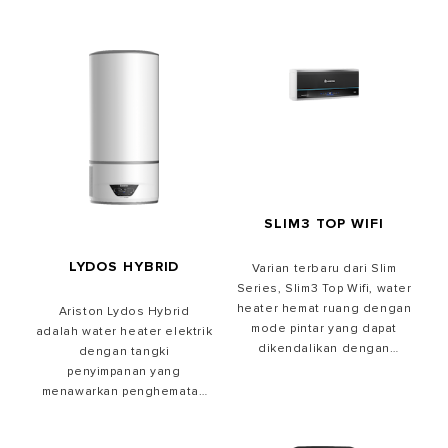
SLIM3 TOP WIFI
LYDOS HYBRID
Varian terbaru dari Slim
Series, Slim3 Top Wifi, water
heater hemat ruang dengan
Ariston Lydos Hybrid
mode pintar yang dapat
adalah water heater elektrik
dikendalikan dengan
dengan tangki
aplikasi Ariston Net. Design
penyimpanan yang
khas Italia dilengkapi
menawarkan penghematan
dengan fitur-fitur terdepan,
energi 50% lebih
untuk pengalaman mandi air
besar dibandingkan dengan