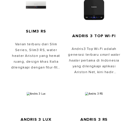
hangat yang lebih
perangkat water heater yang
berkualitas.
paling efisien di Kelas B.
Dilengkapi dengan Hybrid
Intelligence terbaru dan
eksklusif yang
menggabungkan listrik
SLIM3 RS
ANDRIS 3 TOP WI-FI
dan energi pompa panas
terbarukan secara efisien
Varian terbaru dari Slim
untuk beradaptasi dengan
Andris3 Top Wi-Fi adalah
Series, Slim3 RS, water
kebiasaan Anda.
generasi terbaru
smart water
heater Ariston yang hemat
heater
pertama di Indonesia
ruang, design khas Italia
yang dilengkapi aplikasi
dilengkapi dengan fitur-fitur
Ariston Net, kini hadir
terdepan, untuk pengalaman
dengan model dan desain
mandi air hangat yang lebih
baru yang lebih modern
berkualitas.
serta jaminan
Lifetime
Warranty
.
ANDRIS 3 LUX
ANDRIS 3 RS