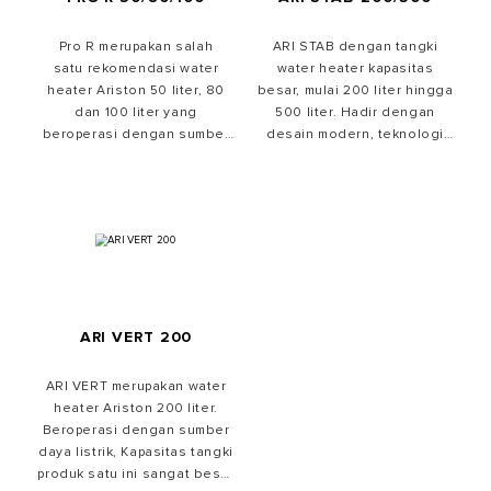
Pro R merupakan salah
ARI STAB dengan tangki
satu rekomendasi water
water heater kapasitas
heater Ariston 50 liter, 80
besar, mulai 200 liter hingga
dan 100 liter yang
500 liter. Hadir dengan
beroperasi dengan sumber
desain modern, teknologi
daya listrik. Cek harga water
terdepan, serta nyaman
heater Ariston 100 liter
digunakan, water heater
dengan cara mengeklik
Ariston ARI STAB cocok
tombol "Beli di Sini".
untuk digunakan untuk
keperluan komersial.
ARI VERT 200
ARI VERT merupakan water
heater Ariston 200 liter.
Beroperasi dengan sumber
daya listrik, Kapasitas tangki
produk satu ini sangat besar