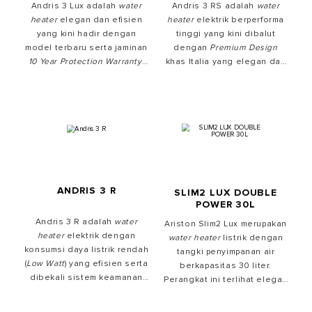
Andris 3 Lux adalah
water
Andris 3 RS adalah
water
heater
elegan dan efisien
heater
elektrik berperforma
yang kini hadir dengan
tinggi yang kini dibalut
model terbaru serta jaminan
dengan
Premium Design
10 Year Protection Warranty
.
khas Italia yang elegan dan
Produk ini tersedia dalam
sangat mudah digunakan.
kapasitas tangki
Produk ini tersedia dalam
penyimpanan air 15L dan 30L.
kapasitas 15L dan 30L.
ANDRIS 3 R
SLIM2 LUX DOUBLE
POWER 30L
Andris 3 R adalah
water
Ariston Slim2 Lux merupakan
heater
elektrik dengan
water heater
listrik dengan
konsumsi daya listrik rendah
tangki penyimpanan air
(
Low Watt
) yang efisien serta
berkapasitas 30 liter.
dibekali sistem keamanan
Perangkat ini terlihat elegan
menyeluruh. Produk ini
dan efisien. Cek harga
tersedia dalam kapasitas
pemanas air listrik dengan