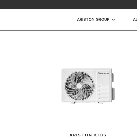
ad area
ARISTON GROUP
A
s Air Listrik
IR LISTRIK
IR LISTRIK INSTANT
ARISTON KIOS