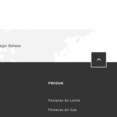
TEMUKAN
uage: Bahasa
0
PRODUK
Pemanas Air Listrik
Pemanas Air Gas