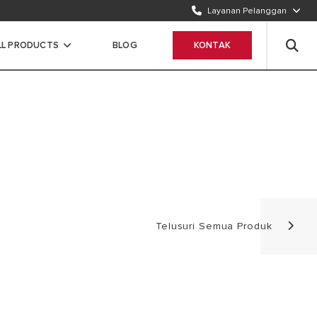
Layanan Pelanggan
TELEPON KAMI
1500986
LL PRODUCTS
BLOG
KONTAK
WHATSAPP
Chat Sekarang
Telusuri Semua Produk