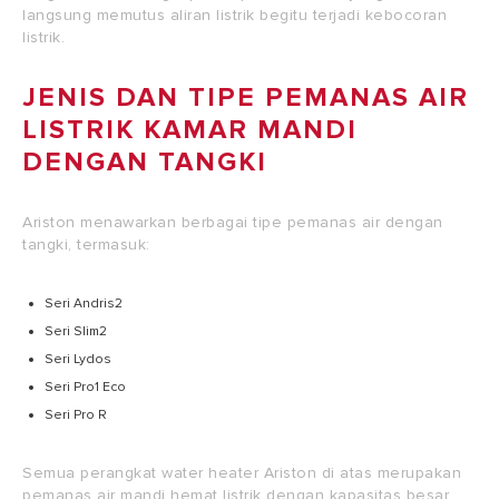
langsung memutus aliran listrik begitu terjadi kebocoran
listrik.
JENIS DAN TIPE PEMANAS AIR
LISTRIK KAMAR MANDI
DENGAN TANGKI
Ariston menawarkan berbagai tipe pemanas air dengan
tangki, termasuk:
Seri Andris2
Seri Slim2
Seri Lydos
Seri Pro1 Eco
Seri Pro R
Semua perangkat water heater Ariston di atas merupakan
pemanas air mandi hemat listrik dengan kapasitas besar.