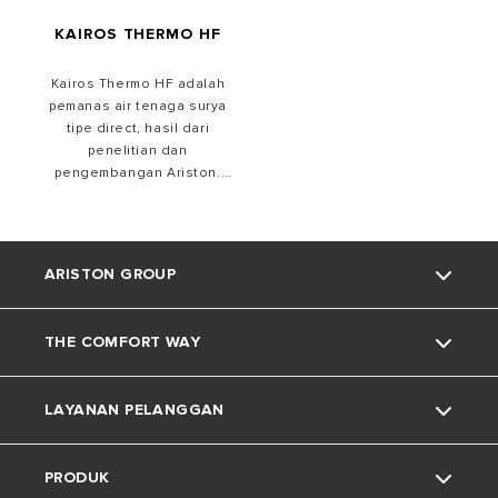
KAIROS THERMO HF
Kairos Thermo HF adalah
pemanas air tenaga surya
tipe direct, hasil dari
penelitian dan
pengembangan Ariston.
Dapatkan sensasi mandi air
hangat yang dihasilkan
water heater
berkualitas dan
ramah untuk lingkungan.
ARISTON GROUP
THE COMFORT WAY
Tentang Ariston
LAYANAN PELANGGAN
Grup
Trik dan Kiat
PRODUK
Karir
Kehidupan Rumah
Kontak