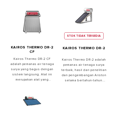
STOK TIDAK TERSEDIA
KAIROS THERMO DR-2
KAIROS THERMO DR-2
CF
Kairos Thermo DR-2 CF
Kairos Thermo DR-2 adalah
adalah pemanas air tenaga
pemanas air tenaga surya
surya yang bagus dengan
terbaik, hasil dari penelitian
sistem langsung. Alat ini
dan pengembangan Ariston
merupakan alat yang
selama bertahun-tahun.
menggunakan energi
Penuhi kebutuhan mandi air
terbarukan, hasil dari
hangat sehari-hari dengan
penelitian dan
pemanas air yang efisien,
pengembangan Ariston.
hemat energi, dan ramah
Efisien, kapasitas tangki
lingkungan.
besar, dan tahan lama
hingga puluhan tahun.