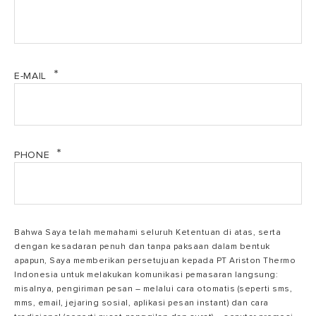
Kapasitas
15L
30L
E-MAIL
350
Daya Listrik
500 W
W
230
Tegangan
230 V
V
PHONE
2
Waktu
jam
3 jam 2 menit
Pemanasan
15
Bahwa Saya telah memahami seluruh Ketentuan di atas, serta
menit
dengan kesadaran penuh dan tanpa paksaan dalam bentuk
apapun, Saya memberikan persetujuan kepada PT Ariston Thermo
Indonesia untuk melakukan komunikasi pemasaran langsung:
misalnya, pengiriman pesan – melalui cara otomatis (seperti sms,
ELCB
Ya
Ya
mms, email, jejaring sosial, aplikasi pesan instant) dan cara