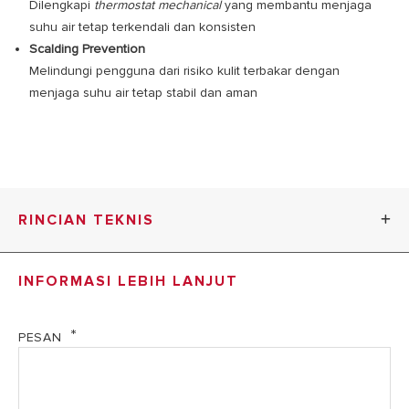
Dilengkapi
thermostat mechanical
yang membantu menjaga
suhu air tetap terkendali dan konsisten
Scalding Prevention
Melindungi pengguna dari risiko kulit terbakar dengan
menjaga suhu air tetap stabil dan aman
RINCIAN TEKNIS
INFORMASI LEBIH LANJUT
An
3
An 3 RS 30L
RS
15L
PESAN
Spesifikasi Teknis