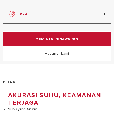
Hadir dengan design khas Italia oleh Umberto
Palermo yang elegan dan modern
IP24
Perlindungan terhadap partikel debu dan percikan
air dari segala arah, untuk daya tahan lebih lama
MEMINTA PENAWARAN
Hubungi kami
FITUR
AKURASI SUHU, KEAMANAN
TERJAGA
Suhu yang Akurat