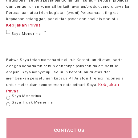
tradisional (seperti pusat-panggilan dan surat) – seputar promosi
dan pengumuman komersil terkait layanan/produk yang ditawarkan
Suhu Maksimal
80°C
80°C
Perusahaan atau iklan kegiatan (event) Perusahaan, tingkat
kepuasan pelanggan, penelitian pasar dan analisis statistik.
Kebijakan Privasi
Steel
Saya Menerima
Steel with
Tanki
with
Titanshield
Titanshield
Bahwa Saya telah memahami seluruh Ketentuan di atas, serta
Tekanan
7.5
dengan kesadaran penuh dan tanpa paksaan dalam bentuk
7.5 bar
Maksimal
bar
apapun, Saya menyetujui seluruh ketentuan di atas dan
memberikan persetujuan kepada PT Ariston Thermo Indonesia
Kebijakan
untuk melakukan pemrosesan data pribadi Saya.
Privasi
Elemen Pemanas
Cooper
Cooper
Saya Menerima
Saya Tidak Menerima
TBST
TBST
Thermostat
(Mechanic)
(Mechanic)
CONTACT US