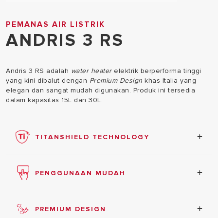
PEMANAS AIR LISTRIK
ANDRIS 3 RS
Andris 3 RS adalah
water heater
elektrik berperforma tinggi
yang kini dibalut dengan
Premium Design
khas Italia yang
elegan dan sangat mudah digunakan. Produk ini tersedia
dalam kapasitas 15L dan 30L.
TITANSHIELD TECHNOLOGY
Tangki bagian dalam berlapis titanium untuk
memberikan perlindungan optimal terhadap korosi
PENGGUNAAN MUDAH
dan kerak
Dengan lampu indikator air panas dan temperatur
air yang akurat
PREMIUM DESIGN