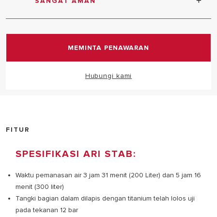
SANGAT AMAN
Anode magnesium ukuran besar- Katup pengaman
tekanan telah diuji pada tekanan 7 bar
MEMINTA PENAWARAN
Hubungi kami
FITUR
SPESIFIKASI ARI STAB:
Waktu pemanasan air 3 jam 31 menit (200 Liter) dan 5 jam 16
menit (300 liter)
Tangki bagian dalam dilapis dengan titanium telah lolos uji
pada tekanan 12 bar