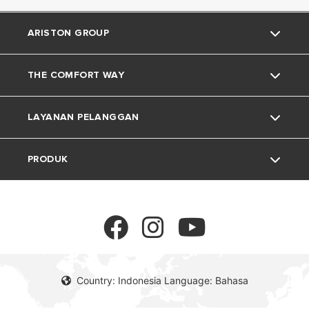
ARISTON GROUP
THE COMFORT WAY
Tentang Ariston
LAYANAN PELANGGAN
Grup
Trik dan Kiat
PRODUK
Karir
Kehidupan Rumah
Kontak
Berita
Download Area
Pemanas Air Listrik
Lingkungan
Pemanas Air Gas
Country: Indonesia Language: Bahasa
Pemanas Air Tenaga Surya