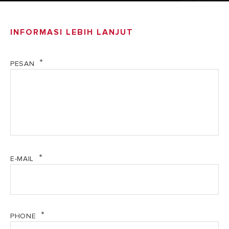
Desain mewah khas Italia karya desainer terkenal Italia,
Umberto Palermo
INFORMASI LEBIH LANJUT
PESAN
E-MAIL
PHONE