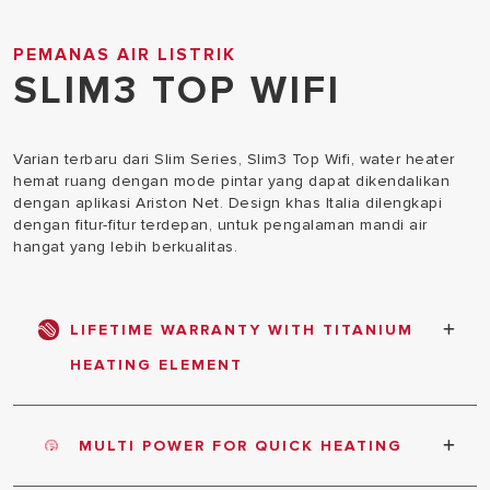
PEMANAS AIR LISTRIK
SLIM3 TOP WIFI
Varian terbaru dari Slim Series, Slim3 Top Wifi, water heater
hemat ruang dengan mode pintar yang dapat dikendalikan
dengan aplikasi Ariston Net. Design khas Italia dilengkapi
dengan fitur-fitur terdepan, untuk pengalaman mandi air
hangat yang lebih berkualitas.
LIFETIME WARRANTY WITH TITANIUM
HEATING ELEMENT
Elemen pemanas berbahan Titanium memberikan
pemanasan yang cepat dan ketahanan terhadap
MULTI POWER FOR QUICK HEATING
korosi lebih tinggi dengan jaminan garansi seumur
hidup.
Pemanasan lebih cepat sesuai dengan kebutuhan