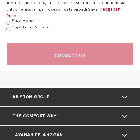
memberikan persetujuan kepada PT Ariston Thermo Indonesia
Kebijakan
untuk melakukan pemrosesan data pribadi Saya.
Privasi
Saya Menerima
Saya Tidak Menerima
CONTACT US
ARISTON GROUP
THE COMFORT WAY
Tentang Ariston
LAYANAN PELANGGAN
Grup
Trik dan Kiat