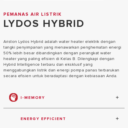
PEMANAS AIR LISTRIK
LYDOS HYBRID
Ariston Lydos Hybrid adalah water heater elektrik dengan
tangki penyimpanan yang menawarkan penghematan energi
50% lebih besar dibandingkan dengan perangkat water
heater yang paling efisien di Kelas B. Dilengkapi dengan
Hybrid Intelligence terbaru dan eksklusif yang
menggabungkan listrik dan energi pompa panas terbarukan
secara efisien untuk beradaptasi dengan kebiasaan Anda.
I-MEMORY
Memastikan air panas yang Anda butuhkan tepat
saat Anda membutuhkannya dengan mengingat dan
ENERGY EFFICIENT
menyesuaikan penggunaan air panas yang Anda
lakukan selama empat minggu.