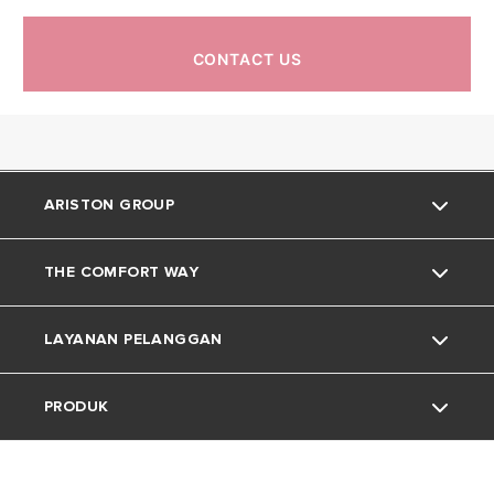
CONTACT US
ARISTON GROUP
THE COMFORT WAY
Tentang Ariston
LAYANAN PELANGGAN
Grup
Trik dan Kiat
PRODUK
Karir
Kehidupan Rumah
Kontak
Berita
Download Area
Pemanas Air Listrik