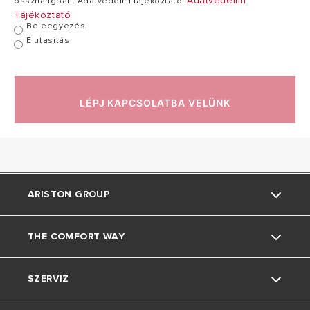
Adatvédelmi
összhangban. Adatvédelmi tájékoztató.
Tájékoztató
Beleegyezés
Elutasítás
LÉPJ KAPCSOLATBA VELÜNK
ARISTON GROUP
THE COMFORT WAY
Rólunk
SZERVIZ
A csoport
Az Ariston Világa