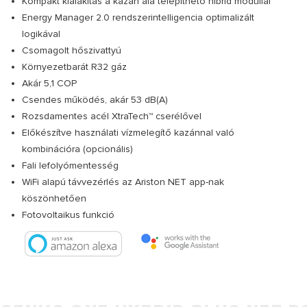
Kompakt kialakítás a kazán alá telepíthető hibrid modullal
Energy Manager 2.0 rendszerintelligencia optimalizált
logikával
Csomagolt hőszivattyú
Környezetbarát R32 gáz
Akár 5,1 COP
Csendes működés, akár 53 dB(A)
Rozsdamentes acél XtraTech™ cserélővel
Előkészítve használati vízmelegítő kazánnal való
kombinációra (opcionális)
Fali lefolyómentesség
WiFi alapú távvezérlés az Ariston NET app-nak
köszönhetően
Fotovoltaikus funkció