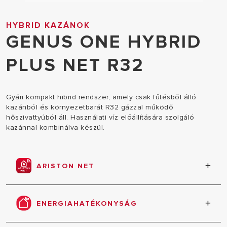
HYBRID KAZÁNOK
GENUS ONE HYBRID
PLUS NET R32
Gyári kompakt hibrid rendszer, amely csak fűtésből álló
kazánból és környezetbarát R32 gázzal működő
hőszivattyúból áll. Használati víz előállítására szolgáló
kazánnal kombinálva készül.
ARISTON NET
Az Ariston NET segítségével a kényelem a keze
ügyében van. Távvezérlés, fogyasztási jelentések
ENERGIAHATÉKONYSÁG
és online műszaki támogatás, mindez egy ingyenes
okostelefonos alkalmazásban.
A magas energiahatékonyságnak köszönhetően a