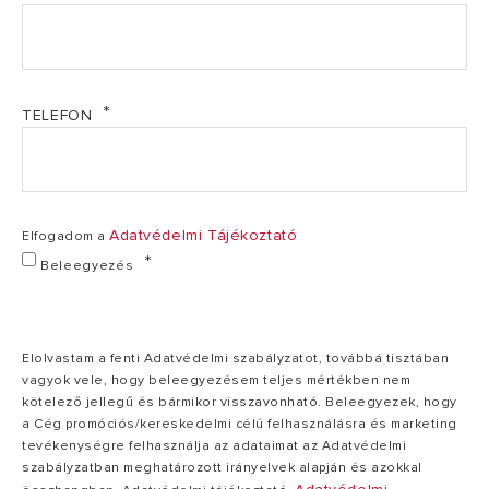
névleges
97,7
hőterhelés
97,7 %
%
mellett (80-
60°C) PCI
TELEFON
Kültéri
51
hangteljesítményszint
51 dB(A)
dB(A)
dB(A)
Adatvédelmi Tájékoztató
Elfogadom a
HŐSZIVATTYÚ
HATÉKONYSÁGA
Beleegyezés
EGYÉB ADATOK
Elolvastam a fenti Adatvédelmi szabályzatot, továbbá tisztában
vagyok vele, hogy beleegyezésem teljes mértékben nem
kötelező jellegű és bármikor visszavonható. Beleegyezek, hogy
a Cég promóciós/kereskedelmi célú felhasználásra és marketing
tevékenységre felhasználja az adataimat az Adatvédelmi
szabályzatban meghatározott irányelvek alapján és azokkal