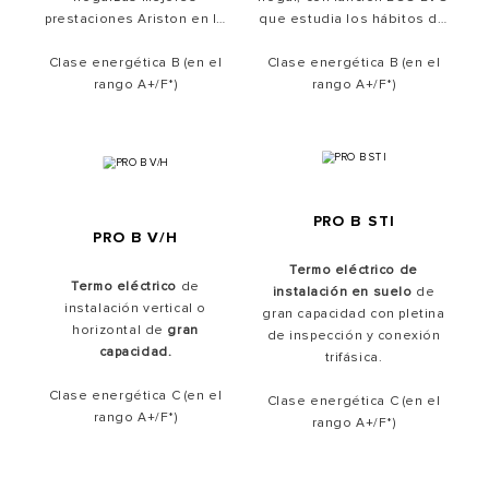
prestaciones Ariston en lo
que
estudia los hábitos de
más alto de la categoría en
consumo
para darte agua
una
Clase energética B (en el
solución compacta
. Los
Clase energética B (en el
caliente sólo cuando lo
materiales cuidadosamente
rango A+/F*)
necesitas, sin desperdiciar
rango A+/F*)
seleccionados son el
energía y ahorrando así en
secreto de la larga
la factura de la luz.
durabilidad de los modelos
D
iseñados para una mejor
Andris.
adaptabilidad
en espacios
estrechos gracias a su
diseño SLIM
PRO B STI
PRO B V/H
Termo eléctrico de
Termo eléctrico
de
instalación en suelo
de
instalación vertical o
gran capacidad con pletina
horizontal de
gran
de inspección y conexión
capacidad.
trifásica.
Clase energética C (en el
Clase energética C (en el
rango A+/F*)
rango A+/F*)