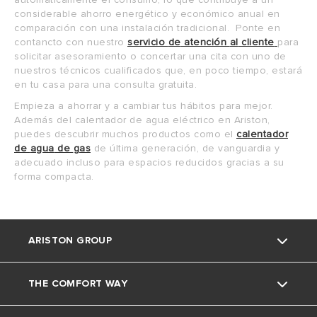
considerable
ahorro
energético
y
económico
anual
en
comparación
con
una
instalación
tradicional
. Ponte en
contancto con nuestro
servicio
de
atención
al
cliente
para
solicitar asesoramiento o
concertar
una
cita
con
uno
de
nuestros
técnicos
cualificados
que
,
en
poco
tiempo
,
estará
en
tu
casa
para
una
consulta
gratuita
.
Empieza
a
ahorrar
y
a
cambiar
tus
hábitos
para
mejor
.
Además
del
calentador
de
agua
eléctrico
en
Ariston
,
puedes
descubrir
muchos
productos
como
el
calentador
de
agua
de
gas
de
última
generación
,
de
vanguardia
y
adecuado
incluso
para
espacios
reducidos
gracias
a
su
forma
compacta
.
ARISTON GROUP
THE COMFORT WAY
La marca Ariston