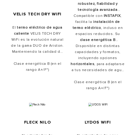
robustez, fiabilidad y
tecnología avanzada
VELIS TECH DRY WIFI
Compatible con
gracias a su nueva
INSTAFIX
,
facilita la
electrónica 2.0
instalación de
. Este
El
termo eléctrico de agua
termo eléctrico
calentador de agua
, incluso en
caliente
VELIS TECH DRY
eléctrico
espacios reducidos. Su
ofrece un
máximo
WiFi es la evolución natural
confort
clase energética B
y un
alto ahorro
de la gama DUO de Ariston.
energético
garantiza eficiencia, y su
Disponible en distintas
, convirtiéndose
Manteniendo la calidad de
diseño inteligente permite
capacidades y formatos,
en la opción ideal para
siempre, pero incorporando
incluyendo opciones
un uso intuitivo y
cualquier hogar.
la tecnología más avanzada
Clase energética B (en el
horizontales
controlado, perfecto como
, para adaptarse
y
conectividad wifi
rango A+/F*)
en un
a tus necesidades de agua
termo eléctrico eficiente
,
diseño plano multiposición.
bajo consumo
caliente.
o
inteligente
.
Dispone de una
innovadora
Clase energética B (en el
estructura interna de doble
rango A+/F*)
depósito
, que consigue
calentar el agua más
rápidamente que un
calentador de agua
tradicional.
FLECK NILO
LYDOS WIFI