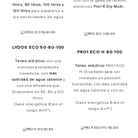
uso con la gama de termos
litros, 80 litros, 100 litros y
un
alto rendimiento
eléctricos
Pro1 R Dry Multis
.
energético
120 litros
para adaptarse a
y la innovadora
Tu
calentador de agua
tus necesidades de agua
función ECO EVO
, que
eléctrico
definitivo para un
permite ahorrar más energía
caliente. Perfecto para
suministro de agua caliente
quienes buscan un
que un
termo eléctrico
termo
eficiente y de calidad en
eléctrico eficiente
convencional
, de bajo
.
todo momento. Instalación
consumo y fácil de instalar.
flexible, vertical u
LYDOS ECO 50-80-100
horizontal.
PRO1 ECO H 80-100
Termo eléctrico
con una
Termo eléctrico
PRO1 ECO
estructura totalmente
H. Diseñado para ser
novedosa, con
más
instalado en posición
cantidad de agua caliente
y
horizontal, con más cantidad
con una eficiencia que
de agua caliente y con una
Disponible en 50, 80 y 100
alcanza la
máxima clase
eficiencia que alcanza la
energética
litros.
de la categoría.
máxima clase energética
Clase energética B (en el
de
Una nueva experiencia en
Clase energética B (en el
la categoría. Una nueva
rango A+/F*)
agua caliente.
rango A+/F*)
experiencia en agua
caliente.