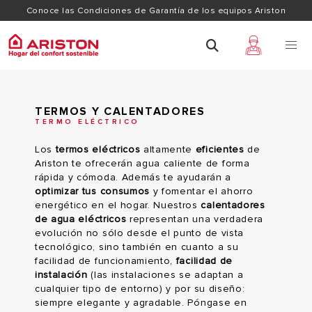
Conoce las Condiciones de Garantía de los equipos Ariston
TERMOS Y CALENTADORES
TERMO ELÉCTRICO
Los
termos eléctricos
altamente
eficientes
de
Ariston te ofrecerán agua caliente de forma
rápida y cómoda. Además te ayudarán a
optimizar tus consumos
y fomentar el ahorro
energético en el hogar.
Nuestros
calentadores
de
agua
eléctricos
representan
una
verdadera
evolución
no
sólo
desde
el
punto
de
vista
tecnológico
,
sino
también
en
cuanto
a
su
facilidad
de
funcionamiento
,
facilidad
de
instalación
(
las
instalaciones
se
adaptan
a
cualquier
tipo
de
entorno
)
y
por
su
diseño
:
siempre
elegante
y
agradable
.
Póngase
en