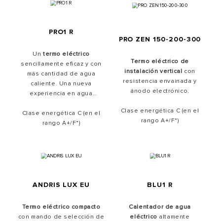
PRO1 R
PRO ZEN 150-200-300
Un
termo eléctrico
Termo eléctrico de
sencillamente eficaz y con
instalación vertical
con
más cantidad de agua
resistencia envainada y
caliente. Una nueva
ánodo electrónico.
experiencia en agua
caliente.
Clase energética C (en el
Clase energética C (en el
rango A+/F*)
rango A+/F*)
ANDRIS LUX EU
BLU1 R
Termo eléctrico
compacto
Calentador de agua
con mando de selección de
eléctrico
altamente