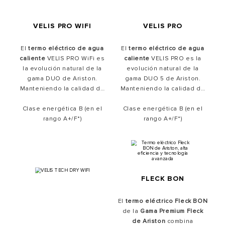
VELIS PRO
VELIS PRO WIFI
El
termo eléctrico de agua
El
termo eléctrico de agua
caliente
VELIS PRO es la
caliente
VELIS PRO WiFi es
evolución natural de la
la evolución natural de la
gama DUO 5 de Ariston.
gama DUO de Ariston.
Manteniendo la calidad de
Manteniendo la calidad de
siempre, pero incorporando
siempre, pero incorporando
Clase energética B (en el
la tecnología más
la tecnología más avanzada
Clase energética B (en el
avanzada en un
rango A+/F*)
diseño
y
conectividad wifi
rango A+/F*)
en un
plano multiposición
. Dispone
diseño plano multiposición
.
de una
innovadora
Dispone de una
innovadora
estructura interna de
doble
estructura interna de
doble
depósito
, que consigue
depósito
, que consigue
calentar el agua más
calentar el agua más
FLECK BON
rápidamente que un
rápidamente que un
calentador de agua
calentador de agua
tradicional.
tradicional.
El
termo eléctrico Fleck BON
de la
Gama Premium Fleck
de Ariston
combina