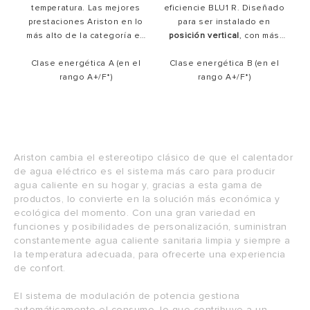
temperatura. Las mejores
eficiencie BLU1 R. Diseñado
prestaciones Ariston en lo
para ser instalado en
más alto de la categoría en
posición vertical
, con más
una solución compacta. Los
cantidad de agua caliente y
materiales cuidadosamente
Clase energética A (en el
Clase energética B (en el
con una eficiencia que
seleccionados son el
rango A+/F*)
alcanza la
rango A+/F*)
máxima clase
secreto de la
larga
energética de la categoría
.
durabilidad
de los modelos
Una nueva experiencia en
Andris.
agua caliente.
Ariston
cambia
el
estereotipo
clásico
de
que
el
calentador
de
agua
eléctrico
es
el
sistema
más
caro
para
producir
agua
caliente
en
su
hogar
y,
gracias
a
esta
gama
de
productos
,
lo
convierte
en
la
solución
más
económica
y
ecológica
del
momento
. Con una gran variedad
en
funciones
y
posibilidades
de
personalización
,
suministran
constantemente
agua
caliente
sanitaria
limpia
y
siempre
a
la
temperatura
adecuada
,
para
ofrecerte
una
experiencia
d
e confort
.
El
sistema
de
modulación
de
potencia
gestiona
automáticamente
el
consumo
,
lo
que
contribuye
a
un