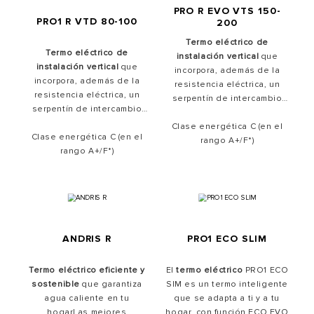
PRO R EVO VTS 150-
PRO1 R VTD 80-100
200
Termo eléctrico de
Termo eléctrico de
instalación vertical
que
instalación vertical
que
incorpora, además de la
incorpora, además de la
resistencia eléctrica, un
resistencia eléctrica, un
serpentín de intercambio
serpentín de intercambio
térmico.
térmico.
Clase energética C (en el
Clase energética C (en el
rango A+/F*)
rango A+/F*)
ANDRIS R
PRO1 ECO SLIM
Termo eléctrico eficiente y
El
termo eléctrico
PRO1 ECO
sostenible
que garantiza
SIM es un termo inteligente
agua caliente en tu
que se adapta a ti y a tu
hogarLas mejores
hogar, con función ECO EVO