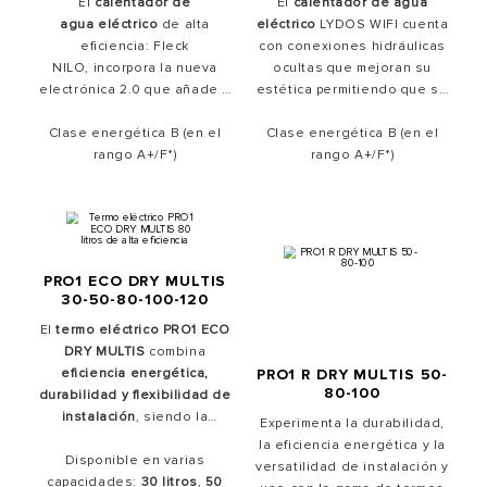
El
calentador de
El
calentador de agua
agua eléctrico
de alta
eléctrico
LYDOS WIFI cuenta
eficiencia: Fleck
con conexiones hidráulicas
NILO, incorpora la nueva
ocultas que mejoran su
electrónica 2.0 que añade a
estética permitiendo que se
la robustez y fiabilidad de
pueda instalar en cualquier
siempre, la tecnología más
Clase energética B (en el
Clase energética B (en el
espacio. Se trata de un
avanzada para optimizar su
rango A+/F*)
termo eléctrico inteligente
rango A+/F*)
funcionamiento.Disfruta del
porque memoriza tus
máximo confort
en tu hogar
hábitos de consumo,
ahorrando tu consumo con
optimizando el
ahorro de
Fleck NILO.
energía
en tu hogar.
PRO1 ECO DRY MULTIS
30-50-80-100-120
El
termo eléctrico PRO1 ECO
DRY MULTIS
combina
eficiencia energética,
PRO1 R DRY MULTIS 50-
80-100
durabilidad y flexibilidad de
instalación
, siendo la
Experimenta la durabilidad,
solución ideal para cualquier
la eficiencia energética y la
hogar. Con
Disponible en varias
clase energética
versatilidad de instalación y
B
capacidades:
en el rango A+/F*, ofrece
30 litros
,
50