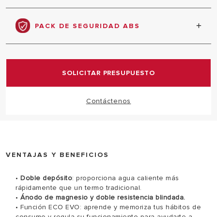
Memoriza tus hábitos consumo con la función ECO
EVO, optimiza tus consumos y ahorra en tu factura.
PACK DE SEGURIDAD ABS
Sistema de seguridad electrónica total.
SOLICITAR PRESUPUESTO
Contáctenos
VENTAJAS Y BENEFICIOS
•
Doble depósito
: proporciona agua caliente más
rápidamente que un termo tradicional.
•
Ánodo de magnesio y doble resistencia blindada.
• Función ECO EVO:
aprende y memoriza tus hábitos de
consumo y regula su funcionamiento para ayudarte a