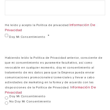
Tiempo calent. 1ª
ducha (T=450C)
46'
46'
**
Información De
He leído y acepto la Política de privacidad
Privacidad
Tiempo calent. (
Doy Mi Consentimiento
1h34'
2h16'
T=45°C)
Temp. máx.
80
Habiendo leído la Política de Privacidad anterior, consciente de
80 °C
ejercicio
°C
que mi consentimiento es puramente facultativo, así como
revocable en cualquier momento, doy mi consentimiento al
tratamiento de mis datos para que la Empresa pueda enviar
comunicaciones promocionales/comerciales y llevar a cabo
Presión máx.
8
8 bar
actividades de marketing en la forma y de acuerdo con las
ejercicio
bar
Información De
disposiciones de la Política de Privacidad.
Privacidad
Doy Mi Consentimiento
Peso neto
21,7kg
28,3kg
No Doy Mi Consentimiento