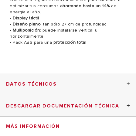
optimizar tus consumos
ahorrando hasta un 14%
de
energía al año.
•
Display táctil
•
Diseño plano
: tan sólo 27 cm de profundidad
•
Multiposición
: puede instalarse vertical u
horizontalmente
• Pack ABS para una
protección total
DATOS TÉCNICOS
VELIS
DESCARGAR DOCUMENTACIÓN TÉCNICA
PRO
VELIS PRO 80
50
FICHA TÉCNICA_VELIS PRO_AR (PDF, 683.86 kb)
MÁS INFORMACIÓN
DATOS TÉCNICOS