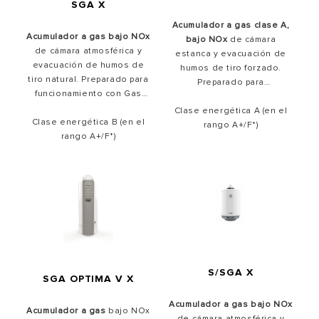
SGA X
Acumulador a gas clase A,
Acumulador a gas bajo NOx
bajo NOx
de cámara
de cámara atmosférica y
estanca y evacuación de
evacuación de humos de
humos de tiro forzado.
tiro natural. Preparado para
Preparado para
funcionamiento con Gas
funcionamiento con Gas
Natural y con
Clase energética A (en el
Natural
.
Butano/Propano mediante
Clase energética B (en el
rango A+/F*)
kit de transformación
rango A+/F*)
incluido de serie.
S/SGA X
SGA OPTIMA V X
Acumulador a gas bajo NOx
Acumulador a gas
bajo NOx
de cámara atmosférica y