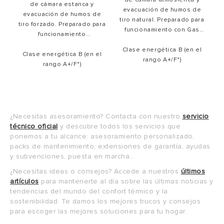
de cámara estanca y
evacuación de humos de
evacuación de humos de
tiro natural. Preparado para
tiro forzado. Preparado para
funcionamiento con Gas
funcionamiento
Natural y con
exclusivo con Gas Natural.
Butano/Propano mediante
Clase energética B (en el
Clase energética B (en el
Máxima durabilidad y
kit de transformación
rango A+/F*)
resistencia
rango A+/F*)
con su calderín
incluido
de serie.
esmaltado al titanio y ánodo
electrónico de Protech.
¿Necesitas asesoramiento? Contacta con nuestro
servicio
técnico oficial
y descubre todos los servicios que
ponemos a tu alcance: asesoramiento personalizado,
packs de mantenimiento, extensiones de garantía, ayudas
y subvenciones, puesta en marcha…
¿Necesitas ideas o consejos? Accede a nuestros
últimos
artículos
para mantenerte al día sobre las últimas noticias y
tendencias del mundo del confort térmico y la
sostenibilidad. Te damos los mejores trucos y consejos
para escoger las mejores soluciones para tu hogar.