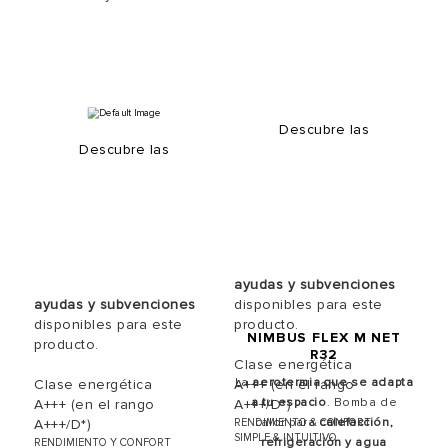
Descubre las
Descubre las
ayudas y subvenciones
ayudas y subvenciones
disponibles para este
disponibles para este
producto.
NIMBUS FLEX M NET
producto.
R32
Clase energética
La
aerotermia que se adapta
Clase energética
A+++ (en el rango
a tu espacio
. Bomba de
A+++ (en el rango
A+++/D*)
calor para
calefacción,
A+++/D*)
RENDIMIENTO & CONFORT
SIMPLE & INTUITIVO
refrigeración y agua
RENDIMIENTO Y CONFORT