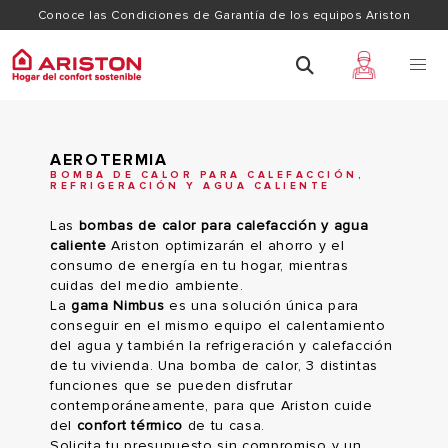
Conoce las Condiciones de Garantía de los equipos Ariston
AEROTERMIA
BOMBA DE CALOR PARA CALEFACCIÓN,
REFRIGERACIÓN Y AGUA CALIENTE
Las
bombas de calor para calefacción y agua
caliente
Ariston optimizarán el ahorro y el
consumo de energía en tu hogar, mientras
cuidas del medio ambiente.
La
gama Nimbus
es una solución única para
conseguir en el mismo equipo el calentamiento
del agua y también la refrigeración y calefacción
de tu vivienda. Una bomba de calor, 3 distintas
funciones que se pueden disfrutar
contemporáneamente, para que Ariston cuide
del
confort térmico
de tu casa.
Solicita tu presupuesto
sin compromiso y un