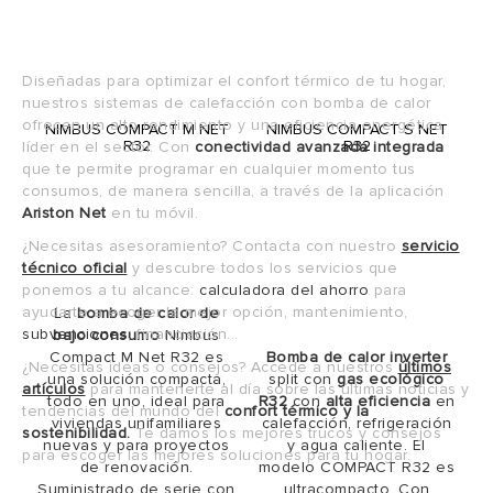
Diseñadas para optimizar el confort térmico de tu hogar,
nuestros sistemas de calefacción con bomba de calor
ofrecen un alto rendimiento y una eficiencia energética
NIMBUS COMPACT M NET
NIMBUS COMPACT S NET
R32
R32
líder en el sector. Con
conectividad avanzada integrada
que te permite programar en cualquier momento tus
consumos, de manera sencilla, a través de la aplicación
Ariston Net
en tu móvil.
¿Necesitas asesoramiento? Contacta con nuestro
servicio
técnico oficial
y descubre todos los servicios que
ponemos a tu alcance:
calculadora del ahorro
para
ayudarte a ecoger la mejor opción, mantenimiento,
La
bomba de calor de
subvenciones
, financiación...
bajo consumo
Nimbus
Compact M Net R32 es
Bomba de calor inverter
¿Necesitas ideas o consejos? Accede a nuestros
últimos
una solución compacta,
split con
gas ecológico
artículos
para mantenerte al día sobre las últimas noticias y
todo en uno, ideal para
R32
con
alta eficiencia
en
tendencias del mundo del
confort térmico y la
viviendas unifamiliares
calefacción, refrigeración
sostenibilidad.
Te damos los mejores trucos y consejos
nuevas y para proyectos
y agua caliente. El
para escoger las mejores soluciones para tu hogar.
de renovación.
modelo COMPACT R32 es
Suministrado de serie con
ultracompacto. Con