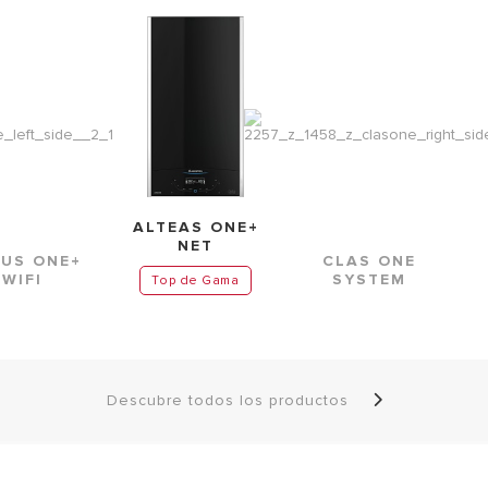
ALTEAS ONE+
NET
US ONE+
CLAS ONE
WIFI
SYSTEM
Top de Gama
Descubre todos los productos