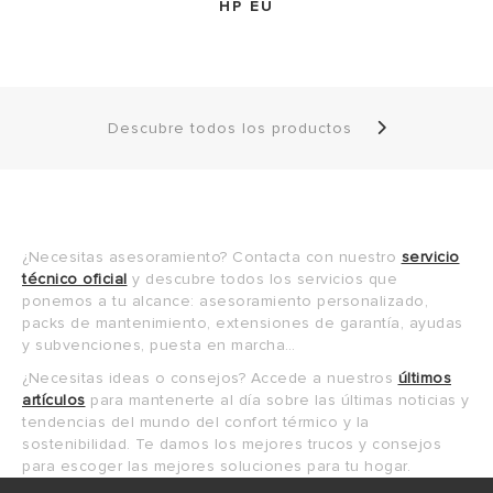
HP EU
Descubre todos los productos
¿Necesitas asesoramiento? Contacta con nuestro
servicio
técnico oficial
y descubre todos los servicios que
ponemos a tu alcance: asesoramiento personalizado,
packs de mantenimiento, extensiones de garantía, ayudas
y subvenciones, puesta en marcha…
¿Necesitas ideas o consejos? Accede a nuestros
últimos
artículos
para mantenerte al día sobre las últimas noticias y
tendencias del mundo del confort térmico y la
sostenibilidad. Te damos los mejores trucos y consejos
para escoger las mejores soluciones para tu hogar.