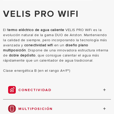
VELIS PRO WIFI
El
termo eléctrico de agua caliente
VELIS PRO WiFi es la
evolución natural de la gama DUO de Ariston. Manteniendo
la calidad de siempre, pero incorporando la tecnología más
avanzada y
conectividad wifi
en un
diseño plano
multiposición
. Dispone de una
innovadora estructura interna
de
doble depósito
, que consigue calentar el agua más
rápidamente que un calentador de agua tradicional.
Clase energética B (en el rango A+/F*)
CONECTIVIDAD
Incorpora conectividad WIFI para conectar el
producto a la nueva aplicación de Ariston NET y
MULTIPOSICIÓN
optimizar consumos.