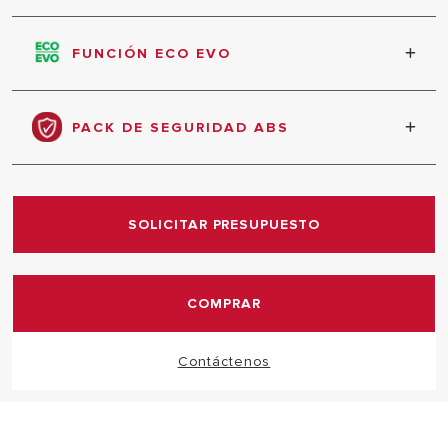
Preparado para instalación tanto vertical como
horizontal.
FUNCIÓN ECO EVO
Memoriza tus hábitos consumo con la función ECO
EVO, optimiza tus consumos y ahorra en tu factura.
PACK DE SEGURIDAD ABS
Sistema de seguridad electrónica total.
SOLICITAR PRESUPUESTO
COMPRAR
Contáctenos