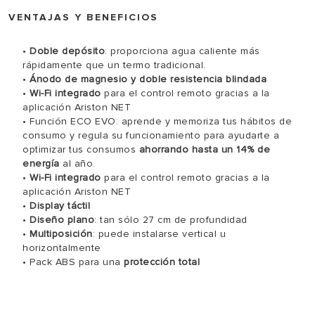
VENTAJAS Y BENEFICIOS
•
Doble depósito
: proporciona agua caliente más
rápidamente que un termo tradicional.
•
Ánodo de magnesio y doble resistencia blindada
•
Wi-Fi
integrado
para
el
control
remoto
gracias
a
la
aplicación
Ariston
NET
• Función ECO EVO:
aprende y memoriza tus hábitos de
consumo y regula su funcionamiento para ayudarte a
optimizar tus consumos
ahorrando hasta un 14% de
energía
al año.
•
Wi-Fi
integrado
para
el
control
remoto
gracias
a
la
aplicación
Ariston
NET
•
Display táctil
•
Diseño plano
: tan sólo 27 cm de profundidad
•
Multiposición
: puede instalarse vertical u
horizontalmente
• Pack ABS para una
protección total