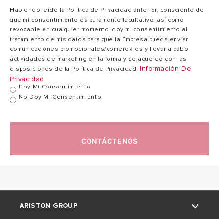
Habiendo leído la Política de Privacidad anterior, consciente de
Temp. máx.
80
que mi consentimiento es puramente facultativo, así como
80 °C
ejercicio
°C
revocable en cualquier momento, doy mi consentimiento al
tratamiento de mis datos para que la Empresa pueda enviar
comunicaciones promocionales/comerciales y llevar a cabo
actividades de marketing en la forma y de acuerdo con las
Presión máx.
8
8 bar
Información De
disposiciones de la Política de Privacidad.
ejercicio
bar
Privacidad
Doy Mi Consentimiento
No Doy Mi Consentimiento
Peso neto
21,7kg
28,3kg
X4
CONTÁCTENOS
Índice protección
X4 IP
IP
DIMESIONES
ARISTON GROUP