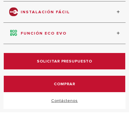
Alto rendimiento energético, bajo nivel de
consumo y emisiones nocivas. Clase energética B.
INSTALACIÓN FÁCIL
Medidas compactas que optimizan el tiempo de
instalación.
FUNCIÓN ECO EVO
Memoriza tus hábitos consumo con la función ECO
EVO, optimiza tus consumos y ahorra en tu factura.
SOLICITAR PRESUPUESTO
COMPRAR
Contáctenos