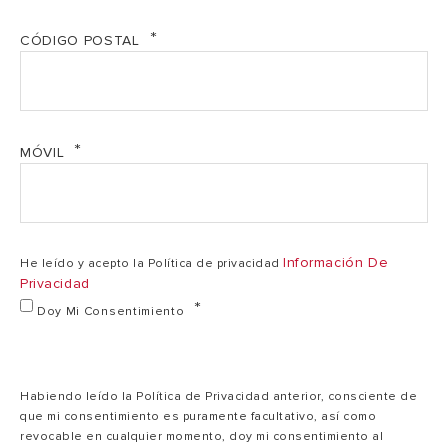
VOLTAJE
230V
230V
CÓDIGO POSTAL
Tiempo calent.
1h39'/0h50'
3h08'/1h34'
(AT= 45ºC)
MÓVIL
Peso neto
16
21,5
Índice de
X1
X1
protección
Información De
He leído y acepto la Política de privacidad
Privacidad
Doy Mi Consentimiento
Habiendo leído la Política de Privacidad anterior, consciente de
que mi consentimiento es puramente facultativo, así como
revocable en cualquier momento, doy mi consentimiento al