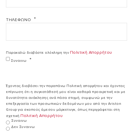
Τάση
400/415 V
V
690.10 kb)
ΣΥΜΒΑΤΙΚΗΣ ΕΓΓΥΗΣΗΣ ΗΛΕΚΤΡΙΚΩΝ
ΤΗΛΈΦΩΝΟ
ΘΕΡΜΟΣΙΦΩΝΩΝ (PDF, 74.13 kb)
Φάσεις
Τριφασικό
Τριφασικό
50/60
Συχνότητα
50/60 Hz
Hz
Πολιτική Απορρήτου
Παρακαλώ διαβάστε ολόκληρη την
Συναινω
Θερμαντικό
Χάλκινο
Χάλκινο
στοιχείο
Έχοντας διαβάσει την παραπάνω Πολιτική απορρήτου και έχοντας
επίγνωση ότι η συγκατάθεσή μου είναι καθαρά προαιρετική και με
Προστασία
IP24
IP24
δυνατότητα ανάκλησης ανά πάσα στιγμή, συμφωνώ με την
επεξεργασία των προσωπικών δεδομένων μου από την Ariston
Group για σκοπούς άμεσου μάρκετινγκ, όπως περιγράφεται στη
Πολιτική Απορρήτου
σχετική
Ελάχιστος
1,9
1,9 l/min
Συναινω
ρυθμός ροής
l/min
Δεν Συναινω