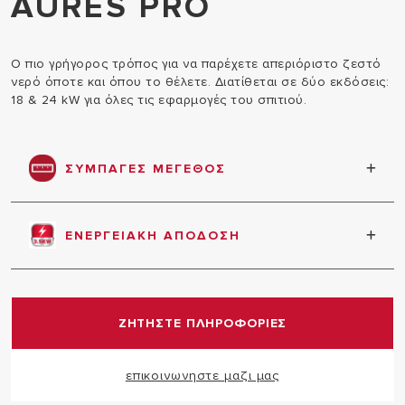
AURES PRO
Ο πιο γρήγορος τρόπος για να παρέχετε απεριόριστο ζεστό
νερό όποτε και όπου το θέλετε. Διατίθεται σε δύο εκδόσεις:
18 & 24 kW για όλες τις εφαρμογές του σπιτιού.
ΣΥΜΠΑΓΕΣ ΜΕΓΕΘΟΣ
Συμπαγής σχεδιασμός με μειωμένες διαστάσεις για
εύκολο ταίριασμα στο σπίτι σας.
ΕΝΕΡΓΕΙΑΚΗ ΑΠΟΔΟΣΗ
Καλύτερη αξιοποίηση της ενέργειας και των
ανανεώσιμων πηγών, ενισχυμένη απόδοση.
ΖΗΤΗΣΤΕ ΠΛΗΡΟΦΟΡΙΕΣ
επικοινωνηστε μαζι μας