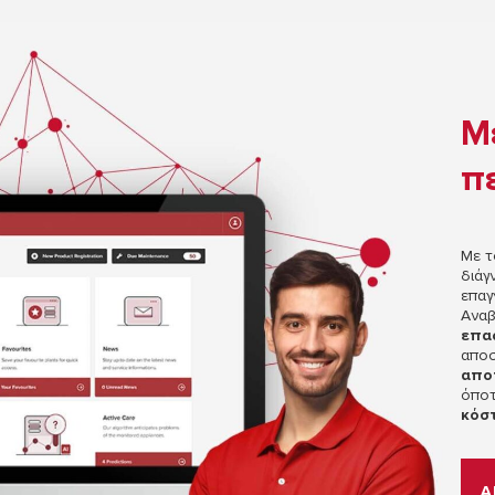
Μ
π
Με 
διάγ
επαγ
Αναβ
επα
αποσ
απο
όποτ
κόσ
Α