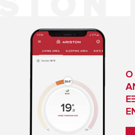
Ο
Α
Ε
Ε