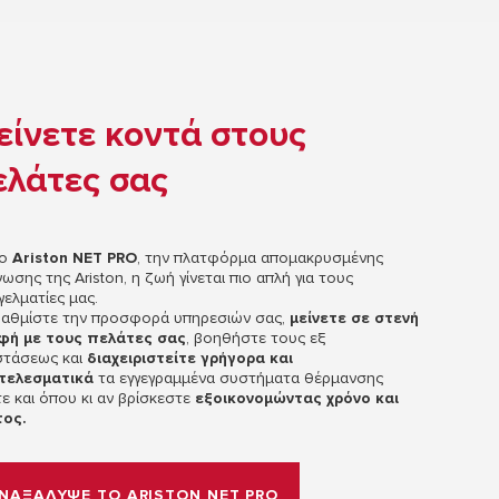
είνετε κοντά στους
ελάτες σας
το
Ariston NET PRO
, την πλατφόρμα απομακρυσμένης
νωσης της Ariston, η ζωή γίνεται πιο απλή για τους
γελματίες μας.
αθμίστε την προσφορά υπηρεσιών σας,
μείνετε σε στενή
φή με τους πελάτες σας
, βοηθήστε τους εξ
τάσεως και
διαχειριστείτε γρήγορα και
τελεσματικά
τα εγγεγραμμένα συστήματα θέρμανσης
ε και όπου κι αν βρίσκεστε
εξοικονομώντας χρόνο και
τος.
ΝΑΞΑΛΥΨΕ ΤΟ ARISTON NET PRO