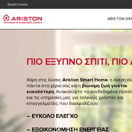
Εξυπηρέτηση Πελατών
Περιοχ
Smart Home
Faq
ARISTON GR
ARISTON GROUP
ΚΑΤΗΓΟΡΙΕΣ ΠΡΟΪΟΝΤΩΝ
ΕΠΙΤΟ
ΑΕΡΙΟ
ΣΧΕΤΙΚΑ ΜΕ ΕΜΑΣ
ΕΠΙΤΟΙΧΟΙ ΛΕΒΗΤΕΣ ΑΕΡΙΟΥ
ΠΙΟ ΕΞΥΠΝΟ ΣΠΙΤΙ, ΠΙ
Η ΟΜΑΔΑ
ΣΥΜΠΥΚΝ
ΑΝΤΛΙΕΣ ΘΕΡΜΟΤΗΤΑΣ
ΚΑΡΙΕΡΑ
ΣΥΜΠΥΚΝΩ
ΘΕΡΜΟΡΥΘΜΙΣΗ
Χάρη στις λύσεις
Ariston Smart Home
, η άνεση εί
πάντα στα χέρια σας και η
βιώσιμη ζωή γίνεται
ΘΕΡΜΟΣΙΦΩΝΕΣ
ευκολότερη
. Ανακαλύψτε τα συνδεδεμένα προϊό
και τις υπηρεσίες μας για τελικούς χρήστες και
ΚΛΙΜΑΤΙΣΜΟΣ
επαγγελματίες που διασφαλίζουν:
ΥΒΡΙΔΙΚΑ ΣΥΣΤΗΜΑΤΑ
– ΕΥΚΟΛΟ ΕΛΕΓΧΟ
SMART HOME
– ΕΞΟΙΚΟΝΟΜΗΣΗ ΕΝΕΡΓΕΙΑΣ