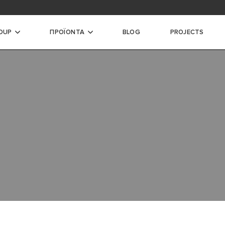
ή λήψης αρχείων
OUP
ΠΡΟΪΟΝΤΑ
BLOG
PROJECTS
ΙΧΟΙ ΛΕΒΗΤΕΣ
Υ
ΩΣΗΣ
ΣΗΣ ΜΕΓΑΛΗΣ ΙΣΧΥΟΣ