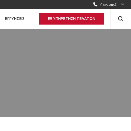
2109512922
Υποστήριξη
ΣΤΕΙΛΤΕ ΜΑΣ E-MAIL
ΕΓΓΥΗΣΕΙΣ
ΕΞΥΠΗΡΕΤΗΣΗ ΠΕΛΑΤΩΝ
Συμπληρώστε τη φόρμα