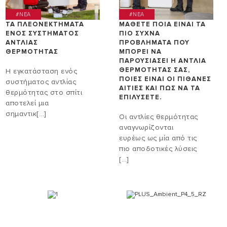
#NEA
#NEA
ΤΑ ΠΛΕΟΝΕΚΤΉΜΑΤΑ
ΜΆΘΕΤΕ ΠΟΙΑ ΕΊΝΑΙ ΤΑ
ΕΝΌΣ ΣΥΣΤΉΜΑΤΟΣ
ΠΙΟ ΣΥΧΝΆ
ΑΝΤΛΊΑΣ
ΠΡΟΒΛΉΜΑΤΑ ΠΟΥ
ΘΕΡΜΌΤΗΤΑΣ
ΜΠΟΡΕΊ ΝΑ
ΠΑΡΟΥΣΙΆΣΕΙ Η ΑΝΤΛΊΑ
ΘΕΡΜΌΤΗΤΆΣ ΣΑΣ,
Η εγκατάσταση ενός
ΠΟΙΕΣ ΕΊΝΑΙ ΟΙ ΠΙΘΑΝΈΣ
συστήματος αντλίας
ΑΙΤΊΕΣ ΚΑΙ ΠΏΣ ΝΑ ΤΑ
θερμότητας στο σπίτι
ΕΠΙΛΎΣΕΤΕ.
αποτελεί μια
σημαντικ[...]
Οι αντλίες θερμότητας
αναγνωρίζονται
ευρέως ως μία από τις
πιο αποδοτικές λύσεις
[...]