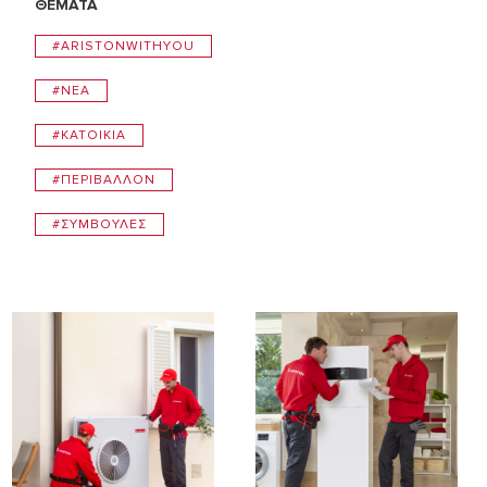
ΘΕΜΑΤΑ
#ARISTONWITHYOU
#NEA
#ΚΑΤΟΙΚIΑ
#ΠΕΡΙΒAΛΛΟΝ
#ΣΥΜΒΟΥΛEΣ