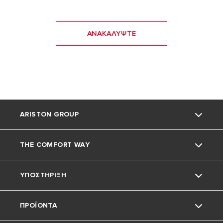
ΑΝΑΚΑΛΥΨΤΕ
ARISTON GROUP
THE COMFORT WAY
ΣΧΕΤΙΚΑ ΜΕ ΕΜΑΣ
ΥΠΟΣΤΗΡΙΞΗ
Η ομάδα
NEA
ΠΡΟΪΟΝΤΑ
Καριέρα
ΚΑΤΟΙΚIΑ
Εξυπηρέτηση Πελατών