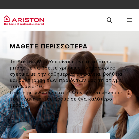
ΜΑΘΕΤΕ ΠΕΡΙΣΣΟΤΕΡΑ
Το Ariston With You είναι η ενότητα όπου
μπορείτε να βρείτε χρήσιμες πληροφορίες
σχετικά με την καθημερινή ασφάλεια, βοήθεια
και συντήρηση των προϊόντων μας τη στιγμή
του Covid-19.
Πάντα με γνώμονα το μέλλον, για να κάνουμε
τον πλανήτη που ζούμε σε ένα καλύτερο
μέρος.