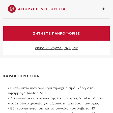
Με την προσθήκη του θερμοστάτη Sensys HD,
επιτυγχάνεται η κλάση Α+ (A+++/D), με αποτέλεσμα
ΑΘΟΡΥΒΗ ΛΕΙΤΟΥΡΓΙΑ
σημαντική ενεργειακή εξοικονόμηση
Χάρη στην πλήρως αναλογική αντλία και των
ηχομονωμένων πάνελ, αυτός ο λέβητας παρέχει
εξαιρετικά χαμηλό επίπεδο θορύβου.
ΖΗΤΗΣΤΕ ΠΛΗΡΟΦΟΡΙΕΣ
επικοινωνηστε μαζι μας
ΧΑΡΑΚΤΗΡΙΣΤΙΚΑ
/ Ενσωματωμένο Wi-Fi για τηλεχειρισμό, χάρη στην
εφαρμογή Ariston NET
/ Αποκλειστικός εναλλάκτης θερμότητας XtraTech™ από
ανοξείδωτο χάλυβα για αξιόπιστη απόδοση αντοχής
/ Έξι χρόνια εγγύηση για το σύνολο του λέβητα. 10