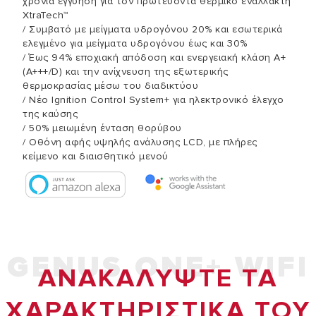
χρόνια εγγύηση για τον πρωτεύοντα θερμικό εναλλάκτη
XtraTech™
/ Συμβατό με μείγματα υδρογόνου 20% και εσωτερικά
ελεγμένο για μείγματα υδρογόνου έως και 30%
/ Έως 94% εποχιακή απόδοση και ενεργειακή κλάση A+
(A+++/D) και την ανίχνευση της εξωτερικής
θερμοκρασίας μέσω του διαδικτύου
/ Νέο Ignition Control System+ για ηλεκτρονικό έλεγχο
της καύσης
/ 50% μειωμένη ένταση θορύβου
/ Οθόνη αφής υψηλής ανάλυσης LCD, με πλήρες
κείμενο και διαισθητικό μενού
GENUS ONE+ WIFI
ΑΝΑΚΑΛYΨΤΕ ΤΑ
ΧΑΡΑΚΤΗΡΙΣΤΙΚA ΤΟΥ