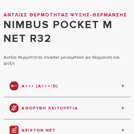
ΑΝΤΛΙΕΣ ΘΕΡΜΟΤΗΤΑΣ ΨΥΞΗΣ-ΘΕΡΜΑΝΣΗΣ
NIMBUS POCKET M
NET R32
Αντλία θερμότητας inverter μονομπλόκ για θέρμανση και
ψύξη
A+++ (A+++/D)
Χάρη στην αντλία θερμότητας A+++ (A+++/D), η
απόδοση είναι εγγυημένη όλο το χρόνο τόσο στη
ΑΘΟΡΥΒΗ ΛΕΙΤΟΥΡΓΙΑ
θέρμανση όσο και στην ψύξη
Μέγιστη ησυχία σε όλους τους τρόπους
λειτουργίας.
ARISTON NET