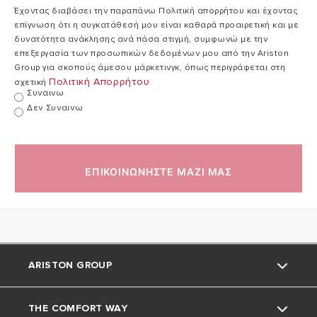
ΑΠΟΔΟΣΗ ΣΤΗΝ
ΨΥΞΗ
Έχοντας διαβάσει την παραπάνω Πολιτική απορρήτου και έχοντας
420011189601_QSG_GR_BG (PDF, 1.05 mb)
επίγνωση ότι η συγκατάθεσή μου είναι καθαρά προαιρετική και με
δυνατότητα ανάκλησης ανά πάσα στιγμή, συμφωνώ με την
ΔΕΔΟΜΕΝΑ ERP
επεξεργασία των προσωπικών δεδομένων μου από την Ariston
Ariston_Nimbus R32_Leaflet_GR (PDF, 2.74 mb)
Group για σκοπούς άμεσου μάρκετινγκ, όπως περιγράφεται στη
Πολιτική Απορρήτου
σχετική
ΚΩΔΙΚΟΙ
Συναινω
CE | EU Declar. of Conformity - ARISTON Nimbus
Δεν Συναινω
R32 (PDF, 2.87 mb)
Product_Fiche (PDF, 743.28 kb)
ΕΠΙΚΟΙΝΩΝΗΣΤΕ ΜΑΖΙ ΜΑΣ
ΣΥΜΒΑΤΙΚΗΣ ΕΓΓΥΗΣΗΣ ΑΝΤΛΙΩΝ ΘΕΡΜΟΤΗΤΑΣ
(PDF, 134.21 kb)
ARISTON GROUP
THE COMFORT WAY
ΣΧΕΤΙΚΑ ΜΕ ΕΜΑΣ