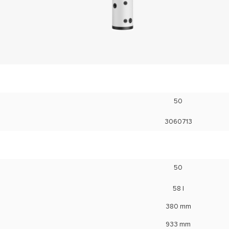
50
3060713
50
58 l
380 mm
933 mm