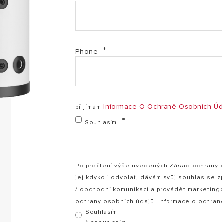
Prohlášení o shodě ujištění - ELEKTRO tlakové 30 až
SI EWH Bezpečnostní instrukce CZ (PDF, 177.54 kb)
Phone
Informace O Ochraně Osobních Úd
přijímám
Souhlasím
Po přečtení výše uvedených Zásad ochrany os
jej kdykoli odvolat, dávám svůj souhlas se 
/ obchodní komunikaci a provádět marketing
ochrany osobních údajů. Informace o ochra
Souhlasím