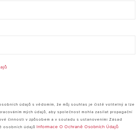
 200 L (PDF, 2.48 mb)
ajů
obních údajů s vědomím, že můj souhlas je čistě volitelný a lze
zpracováním mých údajů, aby společnost mohla zasílat propagační
ové činnosti v způsobem a v souladu s ustanoveními Zásad
Informace O Ochraně Osobních Údajů
ně osobních údajů