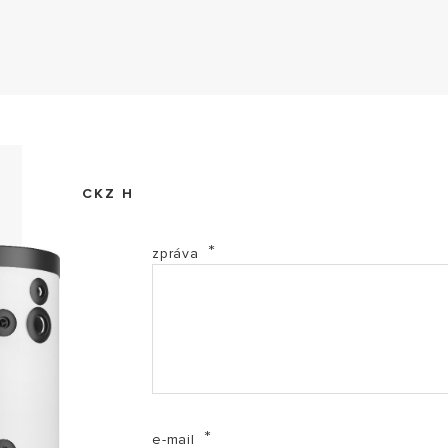
Akumulace topení 25-50 Návod (PDF, 8.84 mb)
CKZ H
EL Energetický štítek - CKZ H (PDF, 44.97 kb)
zpráva
Katalogový list - CKZ50 H CZ (PDF, 207.10 kb)
MI Informace o výrobci CZ (PDF, 29.40 kb)
PF Informační list - CKZ H CS (PDF, 79.39 kb)
e-mail