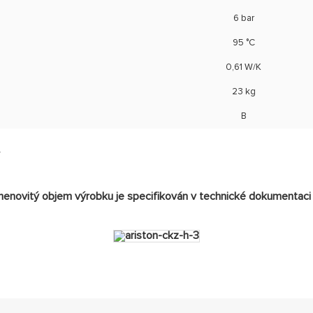
6 bar
95 °C
0,61 W/K
23 kg
B
enovitý objem výrobku je specifikován v technické dokumentaci 