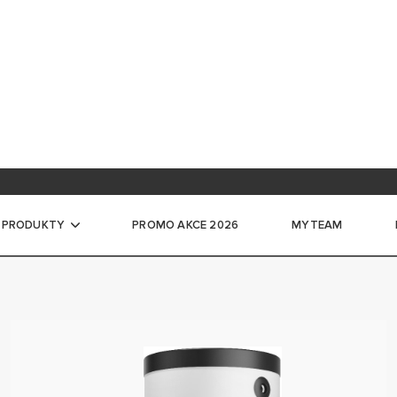
ace na školení
ntace pro profesionály
 PRODUKTY
PROMO AKCE 2026
MYTEAM
če vody
CKÉ ZÁSOBNÍKOVÉ OHŘÍVAČE VODY
LKÉ ELEKTRICKÉ ZÁSOBNÍKOVÉ