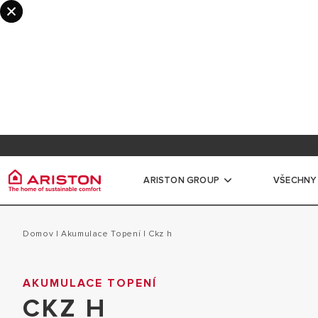
Informace pro odborníky a partnery
Registr
Věrnostní program myAriston
Dokume
ARISTON GROUP
VŠECHNY
Ariston Group
Ohříva
Všechny produkty
Domov
|
Akumulace Topení
|
ckz h
O NÁS
MALÉ ELEKTRI
AKUMULACE TOPENÍ
OHŘÍVAČE VODY
POBOČKY ARISTON CZ
CKZ H
STŘEDNÍ A VE
PLYNOVÉ KOTLE