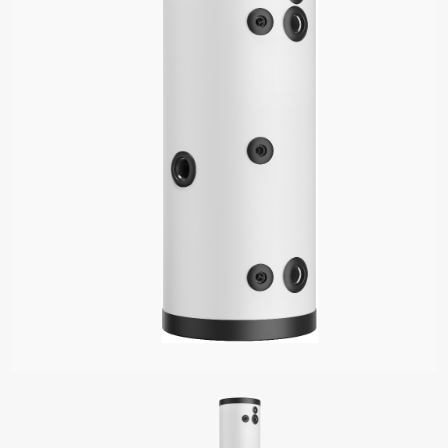
DY
ADLA PRO OHŘEV VODY
VAČE VODY
É ZÁSOBNÍKY
ELY OHŘÍVAČE VODY