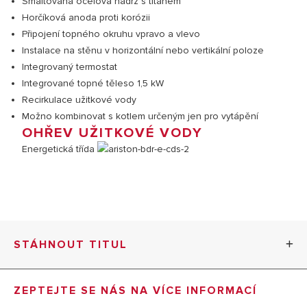
Smaltovaná ocelová nádrž s titanem
Horčíková anoda proti korózii
Připojení topného okruhu vpravo a vlevo
Instalace na stěnu v horizontální nebo vertikální poloze
Integrovaný termostat
Integrované topné těleso 1,5 kW
Recirkulace užitkové vody
Možno kombinovat s kotlem určeným jen pro vytápění
OHŘEV UŽITKOVÉ VODY
Energetická třída
STÁHNOUT TITUL
BDR-E CDS katalogový list (PDF, 326.80 kb)
ZEPTEJTE SE NÁS NA VÍCE INFORMACÍ