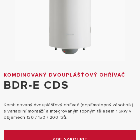
KOMBINOVANÝ DVOUPLÁŠŤOVÝ OHŘÍVAČ
BDR-E CDS
Kombinovaný dvouplášťový ohřívač (nepřímotopný zásobník)
s variabilní montáží a integrovaným topným tělesem 1,5kW v
objemech 120 / 150 / 200 ltrů.
KDE NAKOUPIT