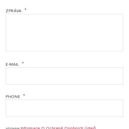
EL Energetický štítek - BRD-E CDS (PDF, 146.87 kb)
ZPRÁVA
MAN Návod - BDR-E CDC CZ (PDF, 1.68 mb)
MAN Návod na obsluhu - BDR-E CDS (PDF, 936.55
kb)
MI Informace o výrobci CZ (PDF, 29.40 kb)
E-MAIL
PF Informační list - BDR-E CDS (PDF, 224.90 kb)
Prohlášení o shodě ujištění - ELEKTRO tlakové 30
PHONE
až 200 L 2026 (PDF, 891.40 kb)
SI EWH Bezpečnostní instrukce CZ (PDF, 177.54 kb)
Informace O Ochraně Osobních Údajů
přijímám