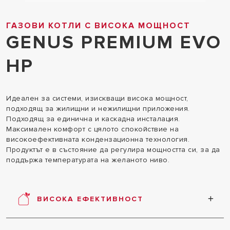
ГАЗОВИ КОТЛИ С ВИСОКА МОЩНОСТ
GENUS PREMIUM EVO
HP
Идеален за системи, изискващи висока мощност,
подходящ за жилищни и нежилищни приложения.
Подходящ за единична и каскадна инсталация.
Максимален комфорт с цялото спокойствие на
високоефективната кондензационна технология.
Продуктът е в състояние да регулира мощността си, за да
поддържа температурата на желаното ниво.
ВИСОКА ЕФЕКТИВНОСТ
Продукт, характеризиращ се с висока енергийна
ефективност, намалена консумация и