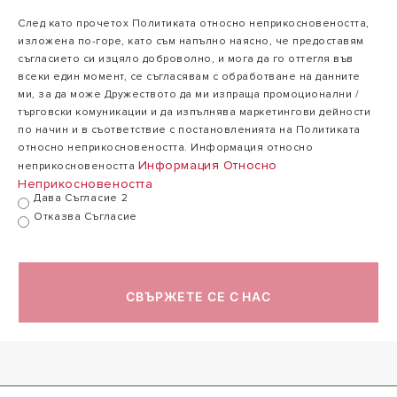
40/30ºC макс./
мин.
След като прочетох Политиката относно неприкосновеността,
изложена по-горе, като съм напълно наясно, че предоставям
съгласието си изцяло доброволно, и мога да го оттегля във
ЕФЕКТИВНОСТИ
всеки един момент, се съгласявам с обработване на данните
ми, за да може Дружеството да ми изпраща промоционални /
ОТОПЛИТЕЛЕН
търговски комуникации и да изпълнява маркетингови дейности
КРЪГ
по начин и в съответствие с постановленията на Политиката
относно неприкосновеността. Информация относно
Информация Относно
неприкосновеността
КОНДЕНЗАЦИЯ
Неприкосновеността
Дава Съгласие 2
ЕЛЕКТРИЧЕСКИ
Отказва Съгласие
ДАННИ
ТЕГЛО И
РАЗМЕРИ
СВЪРЖЕТЕ СЕ С НАС
GENUS PREMIUM
EVO HP