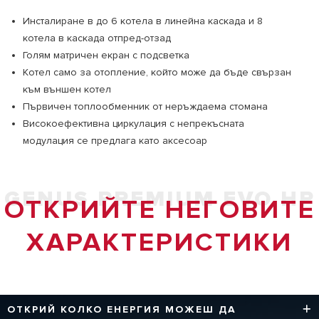
Инсталиране в до 6 котела в линейна каскада и 8
котела в каскада отпред-отзад
Голям матричен екран с подсветка
Котел само за отопление, който може да бъде свързан
към външен котел
Първичен топлообменник от неръждаема стомана
Високоефективна циркулация с непрекъсната
модулация се предлага като аксесоар
GENUS PREMIUM EVO HP
ОТКРИЙТЕ НЕГОВИТЕ
ХАРАКТЕРИСТИКИ
ОТКРИЙ КОЛКО ЕНЕРГИЯ МОЖЕШ ДА