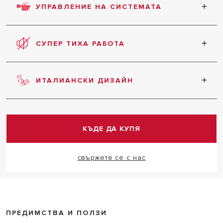
УПРАВЛЕНИЕ НА СИСТЕМАТА
замърсяващи емисии.
Нов комуникационен протокол, проектиран да
гарантира цялостно управление на системата.
СУПЕР ТИХА РАБОТА
Тишина във всички режими на работа.
ИТАЛИАНСКИ ДИЗАЙН
Продуктът се отличава с изключителен
италиански дизайн.
КЪДЕ ДА КУПЯ
свържете се с нас
ПРЕДИМСТВА И ПОЛЗИ