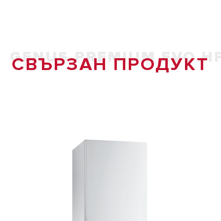
GENUS PREMIUM EVO H
СВЪРЗАН ПРОДУКТ