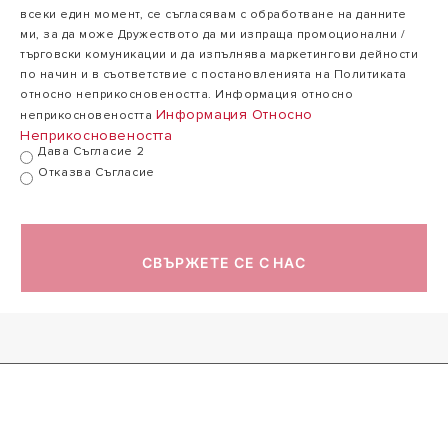
40/30ºC макс./
всеки един момент, се съгласявам с обработване на данните
мин.
ми, за да може Дружеството да ми изпраща промоционални /
търговски комуникации и да изпълнява маркетингови дейности
по начин и в съответствие с постановленията на Политиката
ЕФЕКТИВНОСТИ
относно неприкосновеността. Информация относно
Информация Относно
неприкосновеността
ОТОПЛИТЕЛЕН
Неприкосновеността
КРЪГ
Дава Съгласие 2
Отказва Съгласие
КОНДЕНЗАЦИЯ
ЕЛЕКТРИЧЕСКИ
ДАННИ
СВЪРЖЕТЕ СЕ С НАС
ТЕГЛО И
РАЗМЕРИ
GENUS PREMIUM
EVO HP