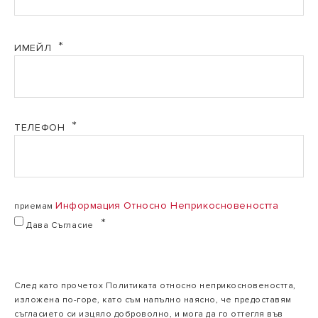
мощност макс. /
kW
мин. PCI
ИМЕЙЛ
Полезна
отоплителна
39,8/11,7
мощност при
57,3/17,3 kW
kW
80/60ºC макс./
мин.
ТЕЛЕФОН
Полезна
отоплителна
43,6/13,1
мощност при
92,3/19,1 kW
kW
Информация Относно Неприкосновеността
приемам
50/30ºC макс./
мин.
Дава Съгласие
Полезна
След като прочетох Политиката относно неприкосновеността,
отоплителна
43,7/13,1
изложена по-горе, като съм напълно наясно, че предоставям
мощност при
62,8/19,3 kW
kW
съгласието си изцяло доброволно, и мога да го оттегля във