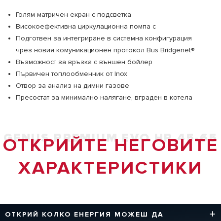
Голям матричен екран с подсветка
Високоефективна циркулационна помпа с
Подготвен за интегриране в системна конфигурация
чрез новия комуникационен протокол Bus Bridgenet®
Възможност за връзка с външен бойлер
Първичен топлообменник от Inox
Отвор за анализ на димни газове
Пресостат за минимално налягане, вграден в котела
GENUS PREMIUM EVO HP 45-65
ОТКРИЙТЕ НЕГОВИТЕ
ХАРАКТЕРИСТИКИ
ОТКРИЙ КОЛКО ЕНЕРГИЯ МОЖЕШ ДА