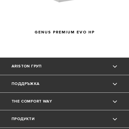
GENUS PREMIUM EVO HP
ARISTON ГРУП
ПОДДРЪЖКА
Марката Ariston
THE COMFORT WAY
Групата
Контакт
ПРОДУКТИ
Кариера
Често задавани въпроси
Околна среда