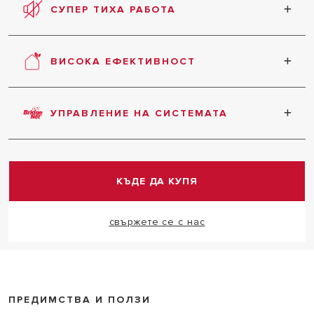
СУПЕР ТИХА РАБОТА
Тишина във всички режими на работа.
ВИСОКА ЕФЕКТИВНОСТ
Продукт, характеризиращ се с висока енергийна
ефективност, намалена консумация и
УПРАВЛЕНИЕ НА СИСТЕМАТА
замърсяващи емисии.
Нов комуникационен протокол, проектиран да
гарантира цялостно управление на системата.
КЪДЕ ДА КУПЯ
свържете се с нас
ПРЕДИМСТВА И ПОЛЗИ