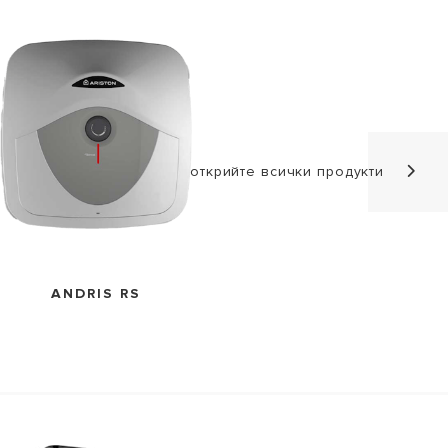
VISIT
открийте всички продукти
Защо да изберете бойлер Ariston?
Широката гама бойлери Ariston е проектирана да
осигури перфектната комбинация от висока
ефективност, енергоспестяване и италиански дизайн.
ANDRIS RS