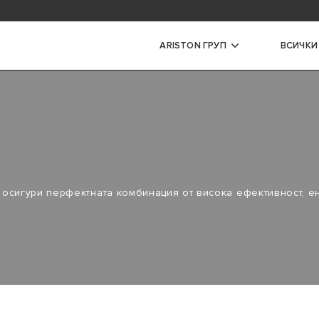
задавани въпроси
ARISTON ГРУП
ВСИЧКИ
ри
ЕСКИ БОЙЛЕРИ С МАЛЪК
Т
 осигури перфектната комбинация от висока ефективност, е
ЕСКИ БОЙЛЕРИ СЪС СРЕДЕН
Т
ЕСКИ ПРОТОЧНИ БОЙЛЕРИ
 БОЙЛЕРИ
 ГАЗОВИ БОЙЛЕРИ
АНИ БОЙЛЕРИ