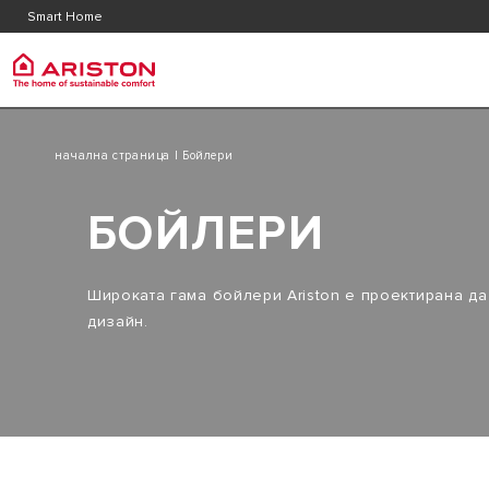
Контакт
Често 
Smart Home
Документация и каталози
Ariston Груп
Бойле
PRODUCTS | CATEGORIES
начална страница
| Бойлери
МАРКАТА ARISTON
БОЙЛЕРИ
ЕЛЕКТРИЧ
БОЙЛЕРИ
ГРУПАТА
КАПАЦИТЕ
ГАЗОВИ КОТЛИ
КАРИЕРА
Широката гама бойлери Ariston е проектирана да
ЕЛЕКТРИЧ
ТЕРМОПОМПИ
дизайн.
КАПАЦИТЕ
КЛИМАТИЗАЦИЯ
ЕЛЕКТРИЧ
ВЕНТИЛАТОРНИ КОНВЕКТОРИ
ХИБРИДНИ
ТЕРМОРЕГУЛИРАНЕ
ПРОТОЧНИ
SMART HOME
КОМБИНИР