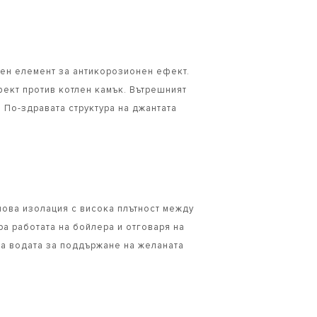
елен елемент за антикорозионен ефект.
фект против котлен камък. Вътрешният
 По-здравата структура на джантата
нова изолация с висока плътност между
ра работата на бойлера и отговаря на
на водата за поддържане на желаната