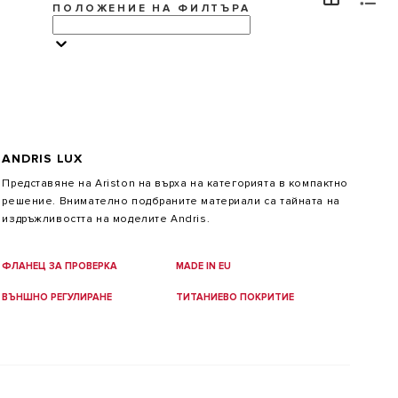
ПОЛОЖЕНИЕ НА ФИЛТЪРА
VISIT
ANDRIS LUX
Защо да изберете бойлер Ariston?
Представяне на Ariston на върха на категорията в компактно
Широката гама бойлери Ariston е проектирана да
решение. Внимателно подбраните материали са тайната на
осигури перфектната комбинация от висока
издръжливостта на моделите Andris.
ефективност, енергоспестяване и италиански дизайн.
ФЛАНЕЦ ЗА ПРОВЕРКА
MADE IN EU
ВЪНШНО РЕГУЛИРАНЕ
ТИТАНИЕВО ПОКРИТИЕ