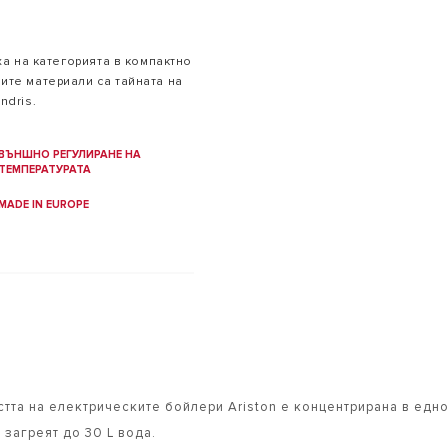
ха на категорията в компактно
те материали са тайната на
ndris.
ВЪНШНО РЕГУЛИРАНЕ НА
ТЕМПЕРАТУРАТА
MADE IN EUROPE
стта на електрическите бойлери Ariston е концентрирана в едн
 загреят до 30 L вода.