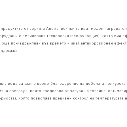
 продуктите от серията Andris: всички те имат меден нагреват
орудвани с емайлирана технология Incoloy (опция), която има е
са още по-издръжливи във времето и имат антикорозионен ефект.
оддръжка.
опла вода за дълго време благодарение на дебелата полиурета
вна преграда, която предпазва от загуба на топлина, оптимизи
ермостат, който позволява прецизен контрол на температурата 