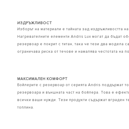
ИЗДРЪЖЛИВОСТ
Изборът на материали е тайната зад издръжливостта на
Нагревателните елементи Andris Lux могат да бъдат об
резервоар е покрит с титан, така че тези два модела 
ограничава риска от течове и намалява честотата на п
МАКСИМАЛЕН КОМФОРТ
Бойлерите с резервоар от серията Andris поддържат т
резервоара и външната част на бойлера. Това е ефекти
всички ваши нужди. Тези продукти съдържат вграден т
топлина.