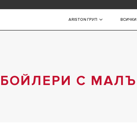
задавани въпроси
ARISTON ГРУП
ВСИЧКИ
ри
ЕСКИ БОЙЛЕРИ С МАЛЪК
Т
 БОЙЛЕРИ С МАЛЪ
ЕСКИ БОЙЛЕРИ СЪС СРЕДЕН
Т
ЕСКИ ПРОТОЧНИ БОЙЛЕРИ
 БОЙЛЕРИ
 ГАЗОВИ БОЙЛЕРИ
АНИ БОЙЛЕРИ