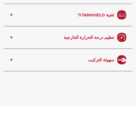
الضمان ضد تسرب الخزان
تقنية TITANSHIELD
مينا التيتانيوم لمزيد من الحماية
تنظيم درجة الحرارة الخارجية
سهولة ضبط درجة الحرارة المطلوبة
سهولة التركيب
: جميع الطرا
تحسين وقت التركيب والمعالجة بالتعاون مع
الخبراء والمهنيين