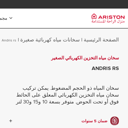
تواصل معنا
مجموعة 
سخانات الم
الصفحة الرئيسية
سخانات مياه كهربائية صغيرة
مجموعة Ariston
|
|
PRODUCTS | CATEGORIES
andris rs
ماركة ARISTON
سخانات المياه
سخان مياه التخزين الكهربائي الصغير
سخانات المياه الكهربائية
المجموعة
سخانات مياه
ANDRIS RS
سخانات المياه الشمسية
سخانات مياه
وظائف
سخانات المياه ذات المضخات الحرارية
سخانات مياه
سخان المياه ذو الحجم المضغوط. يمكن تركيب
غلايات الغاز
سخان مياه التخزين الكهربائي المعلق على الحائط
سخانات مياه 
سخانات مياه بخزان
فوق أو تحت الحوض. متوفر بسعة 10 و15 و30 لتر
سخانات مياه 
ضمان 5 سنوات