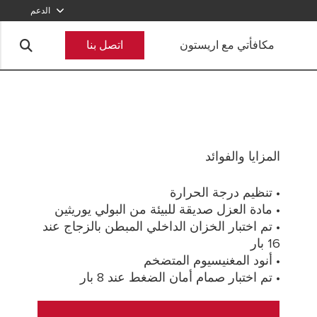
الدعم
800-2747866
مكافأتي مع اريستون
اتصل بنا
أرسل طلبا
المزايا والفوائد
• تنظيم درجة الحرارة
• مادة العزل صديقة للبيئة من البولي يوريثين
• تم اختبار الخزان الداخلي المبطن بالزجاج عند
16 بار
• أنود المغنيسيوم المتضخم
• تم اختبار صمام أمان الضغط عند 8 بار