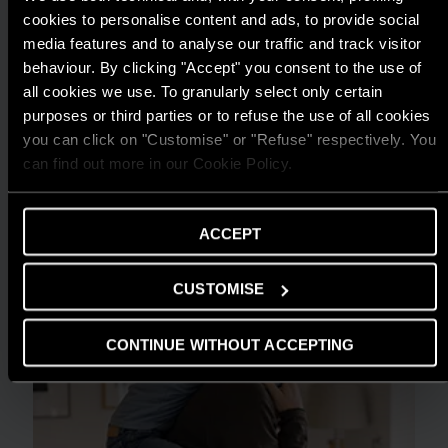
cookies to personalise content and ads, to provide social
media features and to analyse our traffic and track visitor
behaviour. By clicking "Accept" you consent to the use of
TIN TỨC
all cookies we use. To granularly select only certain
ARISTON THIẾT LẬP CHUẨN MỰC MỚI
purposes or third parties or to refuse the use of all cookies
CHO GIẢI PHÁP NƯỚC NÓNG TẠI GIẢI
you can click on "Customise" or "Refuse" respectively. You
can find out more in our Cookie Policy.
THƯỞNG HIỆU QUẢ NĂNG LƯỢNG 2025
ĐỌC THÊM
ACCEPT
CUSTOMISE
CONTINUE WITHOUT ACCEPTING