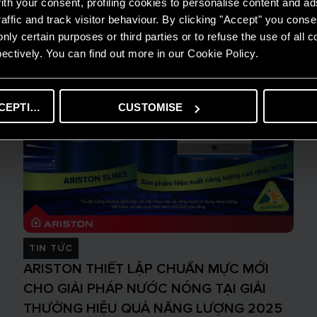
th your consent, profiling cookies to personalise content and ad
affic and track visitor behaviour. By clicking "Accept" you consen
nly certain purposes or third parties or to refuse the use of all 
ectively. You can find out more in our Cookie Policy.
CEPTING
CUSTOMISE
TIN TỨC
ARISTON THIẾT LẬP CHUẨN MỰC MỚI
CHO GIẢI PHÁP NƯỚC NÓNG TẠI GIẢI
THƯỞNG HIỆU QUẢ NĂNG LƯỢNG 2025