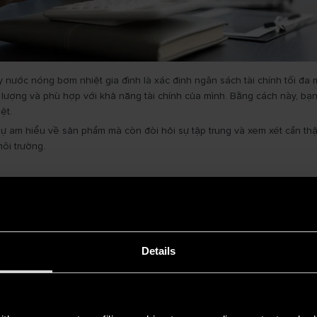
ớc nóng bơm nhiệt gia đình là xác định ngân sách tài chính tối đa mà 
lượng và phù hợp với khả năng tài chính của mình. Bằng cách này, bạn
ệt.
ự am hiểu về sản phẩm mà còn đòi hỏi sự tập trung và xem xét cẩn thận. 
ôi trường.
y
động
Details