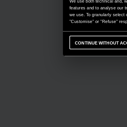
We use both technical and, wi
features and to analyse our tr
we use. To granularly select o
"Customise" or "Refuse" resp
CONTINUE WITHOUT AC