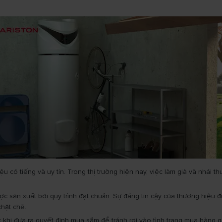
ệu có tiếng và uy tín. Trong thị trường hiện nay, việc làm giả và nhái
sản xuất bởi quy trình đạt chuẩn. Sự đáng tin cậy của thương hiệu đư
chặt chẽ.
c khi đưa ra quyết định mua sắm để tránh rơi vào tình trạng mua hàng 