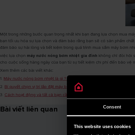
Một trong những bước quan trọng nhất khi bạn đang lựa chọn mua máy nư
bạn tối ưu hóa sự lựa chọn và đảm bảo rằng bạn sẽ có sản phẩm chất 
đảm bảo sự hài lòng và tiết kiệm trong quá trình mua sắm máy bơm nhi
việc lựa chọn
máy nước nóng bơm nhiệt gia đình
không chỉ đòi hỏi s
cho cuộc sống hàng ngày của bạn từ sự tiết kiệm chi phí đến bảo vệ m
Xem thêm các bài viết khác:
1.
Máy nước nóng bơm nhiệt là gì ? Ưu và nhược điểm của loại máy nà
2.
Bí quyết chọn vị trí lắp đặt máy bơm nhiệt để tối ưu hiệu suất hoạt 
3.
Cách hoạt động và tất cả bạn cần biết về máy bơm nhiệt
Consent
Bài viết liên quan
This website uses cookies