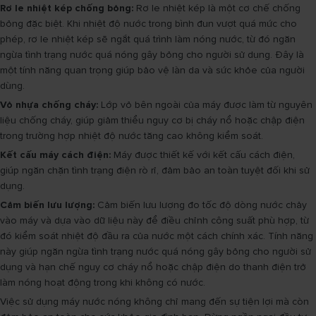
Rơ le nhiệt kép chống bỏng:
Rơ le nhiệt kép là một cơ chế chống
bỏng đặc biệt. Khi nhiệt độ nước trong bình đun vượt quá mức cho
phép, rơ le nhiệt kép sẽ ngắt quá trình làm nóng nước, từ đó ngăn
ngừa tình trạng nước quá nóng gây bỏng cho người sử dụng. Đây là
một tính năng quan trọng giúp bảo vệ làn da và sức khỏe của người
dùng.
Vỏ nhựa chống cháy:
Lớp vỏ bên ngoài của máy được làm từ nguyên
liệu chống cháy, giúp giảm thiểu nguy cơ bị cháy nổ hoặc chập điện
trong trường hợp nhiệt độ nước tăng cao không kiểm soát.
Kết cấu máy cách điện:
Máy được thiết kế với kết cấu cách điện,
giúp ngăn chặn tình trạng điện rò rỉ, đảm bảo an toàn tuyệt đối khi sử
dụng.
Cảm biến lưu lượng:
Cảm biến lưu lượng đo tốc độ dòng nước chảy
vào máy và dựa vào dữ liệu này để điều chỉnh công suất phù hợp, từ
đó kiểm soát nhiệt độ đầu ra của nước một cách chính xác. Tính năng
này giúp ngăn ngừa tình trạng nước quá nóng gây bỏng cho người sử
dụng và hạn chế nguy cơ cháy nổ hoặc chập điện do thanh điện trở
làm nóng hoạt động trong khi không có nước.
Việc sử dụng máy nước nóng không chỉ mang đến sự tiện lợi mà còn