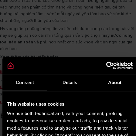
đảm bảo an toàn cho sức khỏe gia đình bạn. Đừng ngần ngại đầu tư
vào những sản phẩm có tính năng và công nghệ hiện đại, để tận
hưởng trải nghiệm "ấm - yên" mỗi ngày và yên tâm bảo vệ sức khỏe
cho những người thân yêu của bạn.
Hy vọng rằng những thông tin và tiêu chí được cung cấp trong bài viết
này sẽ giúp bạn có cái nhìn tổng quan về việc chọn
máy nước nóng
loại nào an toàn
và phù hợp nhất cho sức khỏe và tiện nghi của gia
đình bạn.
Xem thêm các bài viết khác:
1.
Mua máy nước nóng loại nào tốt ? Gợi ý top 4 máy nước nóng trực
tiếp Ariston
2.
Lựa chọn máy nước nóng cho gia đình của bạn: Hướng dẫn từ A
Consent
Details
About
đến Z
3.
Khám phá tầm quan trọng của việc lựa chọn kích thước máy nước
nóng phù hợp
This website uses cookies
We use both technical and, with your consent, profiling
Bài viết liên quan
cookies to personalise content and ads, to provide social
media features and to analyse our traffic and track visitor
behaviour. By clicking "Accept" you consent to the use of