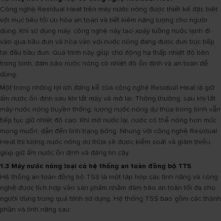
Công nghệ Residual Heat trên máy nước nóng được thiết kế đặc biệt
với mục tiêu tối ưu hóa an toàn và tiết kiệm năng lượng cho người
dùng. Khi sử dụng máy, công nghệ này tạo xoáy luồng nước lạnh đi
vào qua bầu đun và hòa vào với nước nóng đang được đun trực tiếp
tại đầu bầu đun. Quá trình này giúp chủ động hạ thấp nhiệt độ bên
trong bình, đảm bảo nước nóng có nhiệt độ ổn định và an toàn để
dùng.
Một trong những lợi ích đáng kể của công nghệ Residual Heat là giữ
ấm nước ổn định sau khi tắt máy và mở lại. Thông thường, sau khi tắt
máy nước nóng truyền thống, lượng nước nóng dư thừa trong bình vẫn
tiếp tục giữ nhiệt độ cao. Khi mở nước lại, nước có thể nóng hơn mức
mong muốn, dẫn đến tình trạng bỏng. Nhưng với công nghệ Residual
Heat thì lượng nước nóng dư thừa sẽ được kiểm soát và giảm thiểu,
giúp giữ ấm nước ổn định và đáng tin cậy.
1.3 Máy nước nóng loại có hệ thống an toàn đồng bộ TTS
Hệ thống an toàn đồng bộ TSS là một tập hợp các tính năng và công
nghệ được tích hợp vào sản phẩm nhằm đảm bảo an toàn tối đa cho
người dùng trong quá trình sử dụng. Hệ thống TSS bao gồm các thành
phần và tính năng sau: