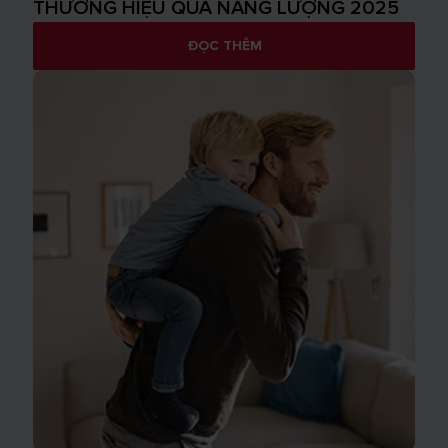
THƯỞNG HIỆU QUẢ NĂNG LƯỢNG 2025
ĐỌC THÊM