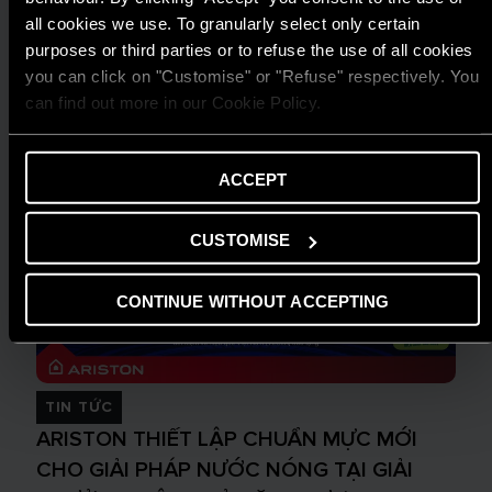
all cookies we use. To granularly select only certain
purposes or third parties or to refuse the use of all cookies
you can click on "Customise" or "Refuse" respectively. You
can find out more in our Cookie Policy.
ACCEPT
CUSTOMISE
CONTINUE WITHOUT ACCEPTING
TIN TỨC
ARISTON THIẾT LẬP CHUẨN MỰC MỚI
CHO GIẢI PHÁP NƯỚC NÓNG TẠI GIẢI