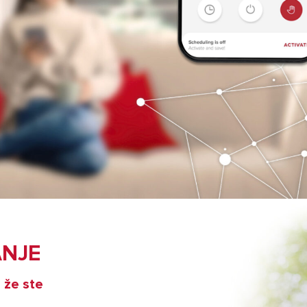
I OD GRELNIKI VODE
ANJE
i že ste