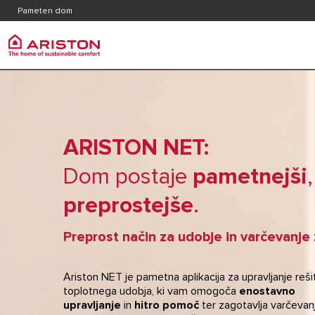
Kontakt
Katalog
Pameten dom
Pogosta vprašanja
Ariston Group
produkti | CATEGORIES
Grelni
BLAGOVNA ZNAMKA ARISTON
GRELNIKI VODE
MALI ELEKT
ARISTON NET:
SKUPINA
PLINSKI KOTLI
SREDNJELI
Dom postaje
pametnejši
ZAPOSLITEV
TOPLOTNE ČRPALKE
VODE
preprostejše
.
KLIMATSKE NAPRAVE
VELIKI ELE
Preprost način za udobje in varčevanje 
VENTILOKONVEKTORJI
HIBRIDNI G
REZERVOARJI
PLINSKI P
Ariston NET je pametna aplikacija za upravljanje reši
TERMOREGULACIJA
KOMBINIRAN
toplotnega udobja, ki vam omogoča
enostavno
upravljanje
in
hitro pomoč
ter zagotavlja varčevan
PAMETEN DOM
VODE