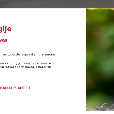
gije
vas
n se izognite zapravljanju energije
porabo energije: ponuja vam poročila o
n razvoj dobrih navad, s katerimi
AGANJU PLANETU