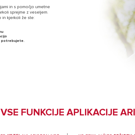
kcijami in s pomočjo umetne
rkoli sprejme z veseljem.
in kjerkoli že ste:
mu
cijo
a potrebujete.
 VSE FUNKCIJE APLIKACIJE AR