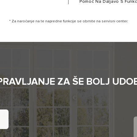
Pomoč Na Daljavo S Funkci
* Za naročanje na te napredne funkcije se obrnite na servisni center.
RAVLJANJE ZA ŠE BOLJ UDO