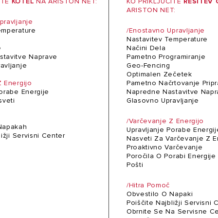
ITE
KOTEL
NA ARISTON NET:
KO PRIKLJUČITE
REŠITEV
ARISTON NET:
pravljanje
emperature
/Enostavno Upravljanje
Nastavitev Temperature
e
Načini Dela
stavitve Naprave
Pametno Programiranje
avljanje
Geo-Fencing
Optimalen Zečetek
Z Energijo
Pametno Načrtovanje Prip
Porabe Energije
Napredne Nastavitve Napr
sveti
Glasovno Upravljanje
č
/Varčevanje Z Energijo
 Napakah
Upravljanje Porabe Energij
ližji Servisni Center
Nasveti Za Varčevanje Z E
Proaktivno Varčevanje
Poročila O Porabi Energije
Pošti
/Hitra Pomoč
Obvestilo O Napaki
Poiščite Najbližji Servisni
Obrnite Se Na Servisne C