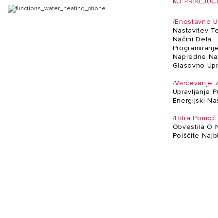
KO PRIKLJUČ
/Enostavno U
Nastavitev T
Načini Dela
Programiranj
Napredne Na
Glasovno Upr
/Varčevanje 
Upravljanje 
Energijski Na
/Hitra Pomo
Obvestila O
Poiščite Najb