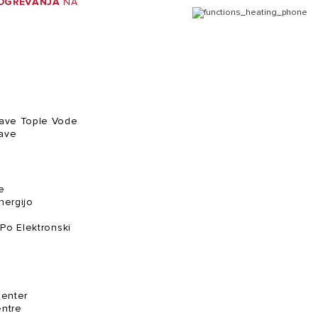
 OGREVANJA
NA
rave Tople Vode
ave
e
nergijo
 Po Elektronski
 Center
entre