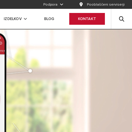
Podpora
Pooblaščeni serviserji
IZDELKOV
BLOG
KONTAKT