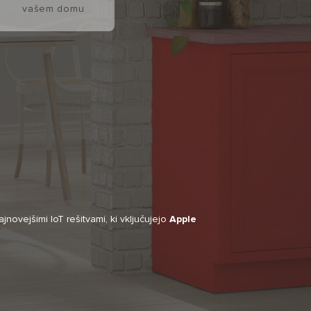
vašem domu
ovejšimi IoT rešitvami, ki vključujejo
Apple