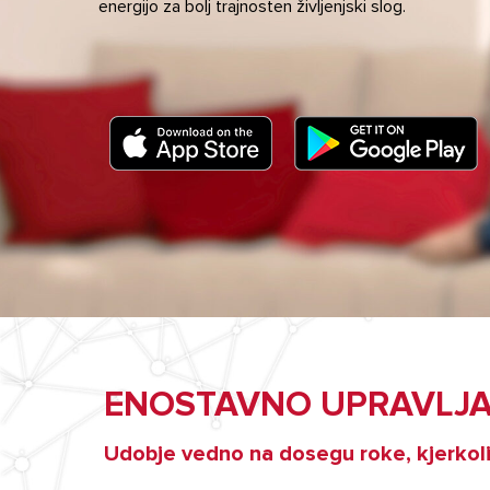
energijo za bolj trajnosten življenjski slog.
VSI MODEL
ENOSTAVNO UPRAVLJ
Udobje vedno na dosegu roke, kjerkol