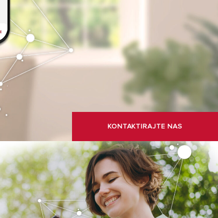
OBISK
Zakaj izbrati grelnik vode Ariston?
Široka paleta grelnikov vode Ariston je zasnovana tako, da
zagotavlja popolno kombinacijo visoke učinkovitosti,
varčevanja z energijo in italijanskega dizajna.
KONTAKTIRAJTE NAS