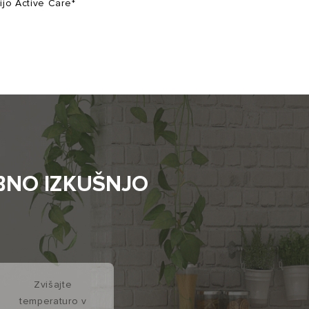
jo Active Care*
BNO IZKUŠNJO
Zvišajte
temperaturo v