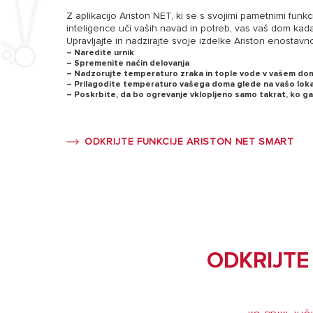
Z aplikacijo Ariston NET, ki se s svojimi pametnimi fun
inteligence uči vaših navad in potreb, vas vaš dom kada
Upravljajte in nadzirajte svoje izdelke Ariston enostavno 
– Naredite urnik
– Spremenite način delovanja
– Nadzorujte temperaturo zraka in tople vode v vašem do
– Prilagodite temperaturo vašega doma glede na vašo loka
– Poskrbite, da bo ogrevanje vklopljeno samo takrat, ko g
ODKRIJTE FUNKCIJE ARISTON NET SMART
ODKRIJTE