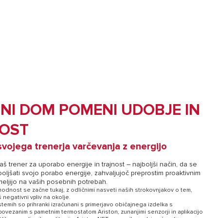
NI DOM POMENI UDOBJE IN
OST
vojega trenerja varčevanja z energijo
aš trener za uporabo energije in trajnost – najboljši način, da se
boljšati svojo porabo energije, zahvaljujoč preprostim proaktivnim
meljijo na vaših posebnih potrebah.
ihodnost se začne tukaj, z odličnimi nasveti naših strokovnjakov o tem,
 negativni vpliv na okolje.
istemih so prihranki izračunani s primerjavo običajnega izdelka s
ovezanim s pametnim termostatom Ariston, zunanjimi senzorji in aplikacijo