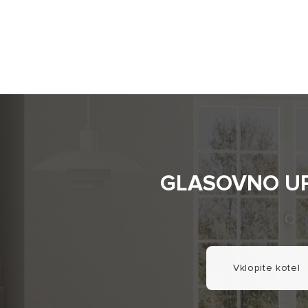
GLASOVNO UP
Vklopite kotel