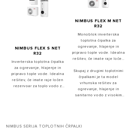
Standardno je dobavljen s
Sensys HD in vam omogoča,
da uživate v povezanem
udobju z aplikacijo Ariston
NIMBUS FLEX M NET
R32
NET.
Monoblok inverterska
toplotna črpalka za
ogrevanje, hlajenje in
NIMBUS FLEX S NET
pripravo tople vode. Idealna
R32
rešitev, če imate raje ločen
Inverterska toplotna črpalka
rezervoar za toplo vodo z
za ogrevanje, hlajenje in
Skupaj z drugimi toplotnimi
nastavljivo prostornino.
pripravo tople vode. Idealna
črpalkami je ta model
rešitev, če imate raje ločen
vrhunska rešitev za
rezervoar za toplo vodo z
ogrevanje, hlajenje in
nastavljivo prostornino.
sanitarno vodo z visokim
Skupaj z drugimi toplotnimi
izkoristkom in majhnim
črpalkami je ta model
vplivom na okolje.
vrhunska rešitev za
ogrevanje, hlajenje in
sanitarno vodo z visokim
NIMBUS SERIJA TOPLOTNIH ČRPALKI
izkoristkom in majhnim
vplivom na okolje.