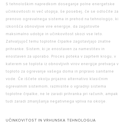
S tehnološkim napredkom doseganje polne energetske
učinkovitosti ni več utopija, še posebej, če se odločite za
prenovo ogrevalnega sistema in prehod na tehnologijo, ki
izkorišča obnovljive vire energije, da zagotovite
maksimalno udobje in učinkovitost skozi vse leto.
Zahvaljujoč temu toplotne črpalke zagotavljajo znatne
prihranke. Sistem, ki je enostaven za namestitev in
enostaven za uporabo. Proces poteka v zaprtem krogu, v
katerem se toplota iz obnovljivih virov energije pretvarja v
toploto za ogrevanje vašega doma in pripravo sanitarne
vode. Če iščete okolju prijazno alternativo klasičnim
ogrevalnim sistemom, razmislite o vgradnji sistema
toplotne črpalke, ne le zaradi prihranka pri računih, ampak
tudi zaradi zmanjšanja negativnega vpliva na okolje.
UČINKOVITOST IN VRHUNSKA TEHNOLOGIJA