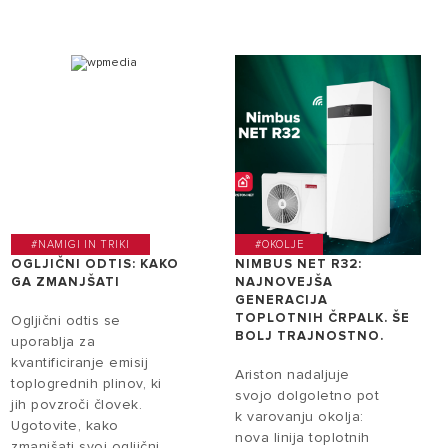
#NAMIGI IN TRIKI
#OKOLJE
OGLJIČNI ODTIS: KAKO
NIMBUS NET R32:
GA ZMANJŠATI
NAJNOVEJŠA
GENERACIJA
TOPLOTNIH ČRPALK. ŠE
Ogljični odtis se
BOLJ TRAJNOSTNO.
uporablja za
kvantificiranje emisij
Ariston nadaljuje
toplogrednih plinov, ki
svojo dolgoletno pot
jih povzroči človek.
k varovanju okolja:
Ugotovite, kako
nova linija toplotnih
zmanjšati svoj ogljični