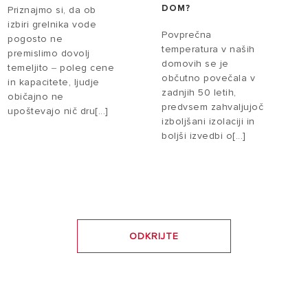
DOM?
Priznajmo si, da ob
izbiri grelnika vode
Povprečna
pogosto ne
temperatura v naših
premislimo dovolj
domovih se je
temeljito ‒ poleg cene
občutno povečala v
in kapacitete, ljudje
zadnjih 50 letih,
običajno ne
predvsem zahvaljujoč
upoštevajo nič dru[...]
izboljšani izolaciji in
boljši izvedbi o[...]
ODKRIJTE