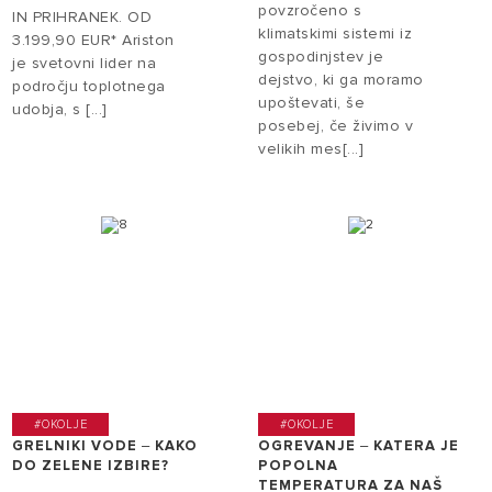
povzročeno s
IN PRIHRANEK. OD
klimatskimi sistemi iz
3.199,90 EUR* Ariston
gospodinjstev je
je svetovni lider na
dejstvo, ki ga moramo
področju toplotnega
upoštevati, še
udobja, s [...]
posebej, če živimo v
velikih mes[...]
#OKOLJE
#OKOLJE
GRELNIKI VODE ‒ KAKO
OGREVANJE ‒ KATERA JE
DO ZELENE IZBIRE?
POPOLNA
TEMPERATURA ZA NAŠ