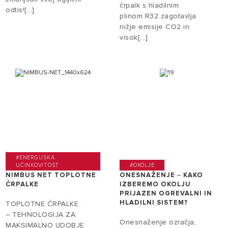
črpalk s hladilnim
odtis![...]
plinom R32 zagotavlja
nižje emisije CO2 in
visok[...]
#ENERGIJSKA
UČINKOVITOST
#OKOLJE
NIMBUS NET TOPLOTNE
ONESNAŽENJE ‒ KAKO
ČRPALKE
IZBEREMO OKOLJU
PRIJAZEN OGREVALNI IN
HLADILNI SISTEM?
TOPLOTNE ČRPALKE
– TEHNOLOGIJA ZA
Onesnaženje ozračja,
MAKSIMALNO UDOBJE