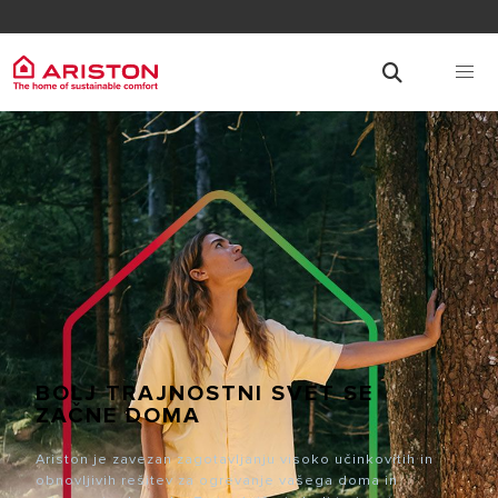
BOLJ TRAJNOSTNI SVET SE
ZAČNE DOMA
Ariston je zavezan zagotavljanju visoko učinkovitih in
obnovljivih rešitev za ogrevanje vašega doma in