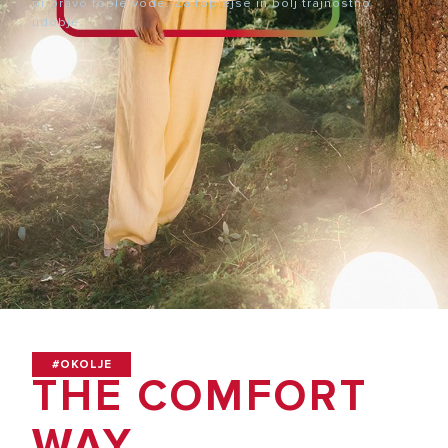
pripravo tople vode. Za toplejše in bolj trajnostno
udobje.
#OKOLJE
THE COMFORT
WAY