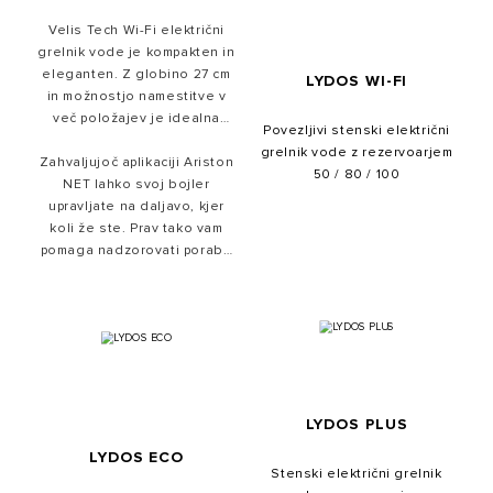
Velis Tech Wi-Fi električni
grelnik vode je kompakten in
eleganten. Z globino 27 cm
LYDOS WI-FI
in možnostjo namestitve v
več položajev je idealna
Povezljivi stenski električni
rešitev za manjše prostore.
grelnik vode z rezervoarjem
Zahvaljujoč aplikaciji Ariston
Njegova inovativna zaščita
50 / 80 / 100
NET lahko svoj bojler
pred vodnim kamnom
upravljate na daljavo, kjer
zagotavlja stalno
koli že ste. Prav tako vam
brezskrbnost.
pomaga nadzorovati porabo
električne energije in
prihraniti denar.
LYDOS PLUS
LYDOS ECO
Stenski električni grelnik