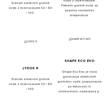
vode z rezervoarjem.
Stenski električni grelnik
Pametni grelnik vode za
vode z rezervoarjem 50 / 80
popolno nastavitev
/ 100.
temperature.
SHAPE ECO EVO
LYDOS R
Shape Eco Evo je nova
generacija električnih
Stenski električni grelnik
grelnikov vode, prepoznavna
vode z rezervoarjem 50 / 80
po kakovosti in
/ 100.
učinkovitosti, namenjena pa
je za prilagoditev različnim
potrebam uporabnikov.
Zagotavlja popolno