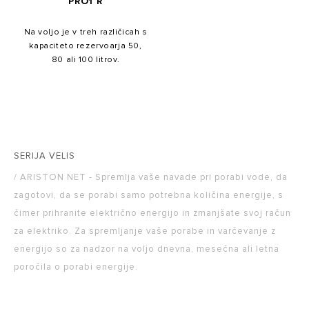
PRO1 R
Na voljo je v treh različicah s
kapaciteto rezervoarja 50,
80 ali 100 litrov.
SERIJA VELIS
/ ARISTON NET - Spremlja vaše navade pri porabi vode, da
zagotovi, da se porabi samo potrebna količina energije, s
čimer prihranite električno energijo in zmanjšate svoj račun
za elektriko. Za spremljanje vaše porabe in varčevanje z
energijo so za nadzor na voljo dnevna, mesečna ali letna
poročila o porabi energije.