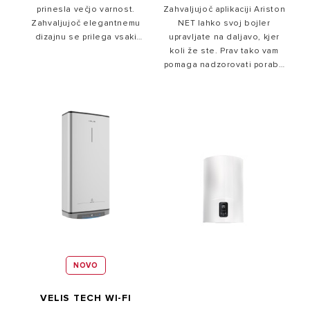
prinesla večjo varnost.
Zahvaljujoč aplikaciji Ariston
Njegova inovativna zaščita
Zahvaljujoč elegantnemu
NET lahko svoj bojler
pred vodnim kamnom
dizajnu se prilega vsaki
upravljate na daljavo, kjer
zagotavlja stalno
notranjosti.
koli že ste. Prav tako vam
brezskrbnost.
pomaga nadzorovati porabo
električne energije in
prihraniti denar.
NOVO
VELIS TECH WI-FI