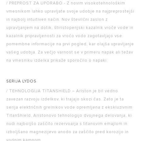
/ PREPROST ZA UPORABO - Z novim visokotehnološkim
vmesnikom lahko upravljate svoje udobje na najpreprostejši
in najbolj intuitiven način. Nov številčni zaslon z
upravljanjem na dotik, štiristopenjski kazalnik vroče vode in
kazalnik pripravljenosti za vročo vodo zagotavljajo vse
pomembne informacije na prvi pogled, kar olajša upravljanje
vašeg udobja. Za večjo varnost se v primeru napak ali težav
na vmesniku izdelka prikaže sporočilo o napaki.
SERIJA LYDOS
/ TEHNOLOGIJA TITANSHIELD – Ariston je bil vedno
zavezan razvoju izdelkov, ki trajajo skozi čas. Zato je ta
serija električnih grelnikov vode opremljena z ekskluzivnim
TitanShield, Aristonovo tehnologijo dvojnega delovanja, ki
nudi najboljšo zaščito rezervoarja s titanovim emajlom in
izboljšano magnezijevo anodo za zaščito pred korozijo in
vodnim kamnom.