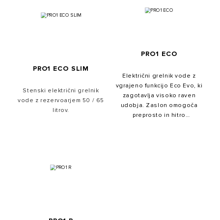
kombinacijo najsodobnejših
tehnologij, kot so ECO,
Nanomix+Best in varnostni
komplet ABS ter novo
prizmatično oblikovanje. Na
voljo so različice s
PRO1 ECO
kapaciteto rezervoarja 50,
PRO1 ECO SLIM
80 in 100 litrov.
Električni grelnik vode z
vgrajeno funkcijo Eco Evo, ki
Stenski električni grelnik
zagotavlja visoko raven
vode z rezervoarjem 50 / 65
udobja. Zaslon omogoča
litrov.
preprosto in hitro
odčitavanje ter nastavitev
temperature. Na voljo je več
različic s kapaciteto
rezervoarja, ki lahko znaša
50, 80, 100, 120 ali 150 litrov,
z možnostjo vodoravne in
navpične namestitve.