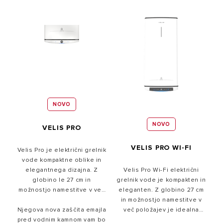
NOVO
NOVO
VELIS PRO
VELIS PRO WI-FI
Velis Pro je električni grelnik
vode kompaktne oblike in
elegantnega dizajna. Z
Velis Pro Wi-Fi električni
globino le 27 cm in
grelnik vode je kompakten in
možnostjo namestitve v več
eleganten. Z globino 27 cm
položajev je idealna izbira
in možnostjo namestitve v
Njegova nova zaščita emajla
za postavitev v ozek prostor.
več položajev je idealna
pred vodnim kamnom vam bo
rešitev za manjše prostore.