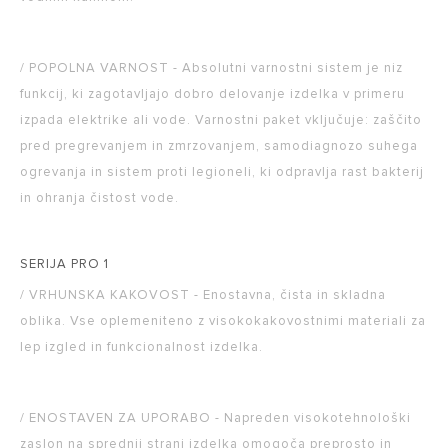
/ POPOLNA VARNOST - Absolutni varnostni sistem je niz
funkcij, ki zagotavljajo dobro delovanje izdelka v primeru
izpada elektrike ali vode. Varnostni paket vključuje: zaščito
pred pregrevanjem in zmrzovanjem, samodiagnozo suhega
ogrevanja in sistem proti legioneli, ki odpravlja rast bakterij
in ohranja čistost vode.
SERIJA PRO 1
/ VRHUNSKA KAKOVOST - Enostavna, čista in skladna
oblika. Vse oplemeniteno z visokokakovostnimi materiali za
lep izgled in funkcionalnost izdelka.
/ ENOSTAVEN ZA UPORABO - Napreden visokotehnološki
zaslon na sprednji strani izdelka omogoča preprosto in