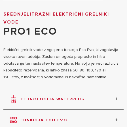
SREDNJELITRAŽNI ELEKTRIČNI GRELNIKI
VODE
PRO1 ECO
Električni grelnik vode z vgrajeno funkcijo Eco Evo, ki zagotavlja
visoko raven udobja. Zaslon omogoča preprosto in hitro
odčitavanje ter nastavitev temperature. Na voljo je več različic s
kapaciteto rezervoarja, ki lahko znaša 50, 80, 100, 120 ali
150 litrov, z možnostjo vodoravne in navpične namestitve.
TEHNOLOGIJA WATERPLUS
Do 16 % več vroče vode.* *Maksimalni ocenjeni
prihranki so odvisni od modela ‒ primerjava je
FUNKCIJA ECO EVO
narejena na podlagi rezultatov preskusa V40 pri