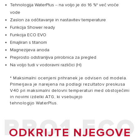
Tehnologija WaterPlus ‒ na voljo je do 16 %* več vroče
vode
Zaslon za odčitavanje in nastavitev temperature
Funkcija Shower ready
Funkcija ECO EVO
Emajliran s titanom
Magnezijeva anoda
Preprosto odstranljiva prirobnica za pregled
Na voljo tudi v vodoravni različici (H)
* Maksimalni ocenjeni prihranek je odvisen od modela.
Primerjava je narejena na podlagi rezultatov preskusa
V40 pri maksimalni delovni temperaturi med obstoječimi
in novimi izdelki ATG, ki vsebujejo
tehnologijo WaterPlus.
PRO1 ECO
ODKRIJTE NJEGOVE