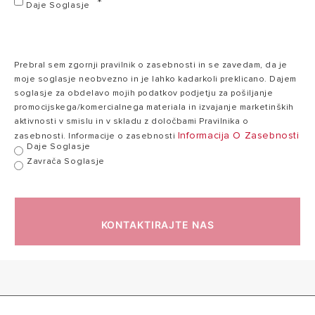
Daje Soglasje
Maks. delovna
80
80 °C
temperatura
°C
Prebral sem zgornji pravilnik o zasebnosti in se zavedam, da je
moje soglasje neobvezno in je lahko kadarkoli preklicano. Dajem
soglasje za obdelavo mojih podatkov podjetju za pošiljanje
Toplotne izgube
0,99
promocijskega/komercialnega materiala in izvajanje marketinških
1,35 kWh/24h
1
pri 65°C
kWh/24h
aktivnosti v smislu in v skladu z določbami Pravilnika o
Informacija O Zasebnosti
zasebnosti. Informacije o zasebnosti
Daje Soglasje
Zavrača Soglasje
Največji delovni
8
8 bar
tlak
bar
KONTAKTIRAJTE NAS
16
Teža
20,5 kg
kg
X3
Zaščita
X3 IP
IP