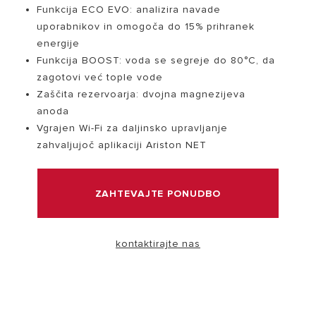
Funkcija ECO EVO: analizira navade
uporabnikov in omogoča do 15% prihranek
OBISK
energije
Funkcija BOOST: voda se segreje do 80°C, da
zagotovi već tople vode
Zaščita rezervoarja: dvojna magnezijeva
anoda
Vgrajen Wi-Fi za daljinsko upravljanje
Zakaj izbrati grelnik vode Ariston?
zahvaljujoč aplikaciji Ariston NET
Široka paleta grelnikov vode Ariston je zasnovana tako,
da zagotavlja popolno kombinacijo visoke učinkovitosti,
varčevanja z energijo in italijanskega dizajna.
ZAHTEVAJTE PONUDBO
kontaktirajte nas