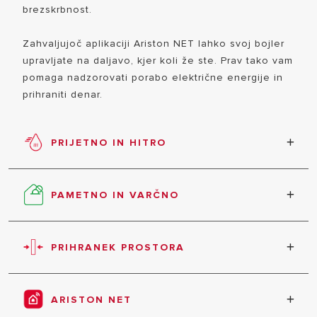
PAMETEN DOM
brezskrbnost.
Zahvaljujoč aplikaciji Ariston NET lahko svoj bojler
upravljate na daljavo, kjer koli že ste. Prav tako vam
pomaga nadzorovati porabo električne energije in
prihraniti denar.
PRIJETNO IN HITRO
VSI MODEL
Čas ogrevanja je dvakrat hitrejši od običajnega
grelnika vode. Zahvaljujoč dvojnemu
PAMETNO IN VARČNO
rezervoarju se topla in hladna voda ne mešata.
Analizira porabo vode in jo segreje le, ko jo
potrebujete. Poleg tega lahko v primerjavi s
PRIHRANEK PROSTORA
tradicionalnim grelnikom vode prihrani do 15%
električne energije.
Z globino le 27 cm je ta grelnik vode mogoče
namestiti in se prilega vsakemu domu in
ARISTON NET
notranjosti.