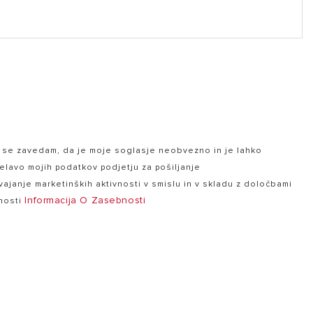
VE (PDF, 625.81 kb)
in se zavedam, da je moje soglasje neobvezno in je lahko
elavo mojih podatkov podjetju za pošiljanje
ajanje marketinških aktivnosti v smislu in v skladu z določbami
Informacija O Zasebnosti
bnosti