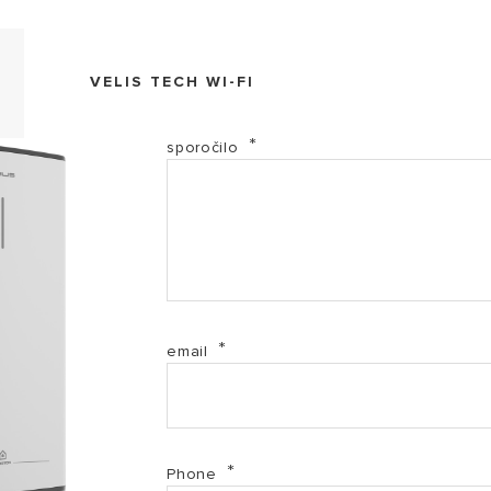
Declar of Conformity -ESWH - VELIS 3 WIFI _SL (PDF,
VELIS TECH WI-FI
EL-2017-3100911 (PDF, 69.36 kb)
sporočilo
EL-2017-3100912 (PDF, 69.36 kb)
EL-2017-3100913 (PDF, 69.04 kb)
Katalog El. bojleri SLO 08.2024. ZA WEB (PDF, 12.97
email
PF-3100911-3100945 (PDF, 1.18 mb)
PF-3100912-3100946 (PDF, 1.18 mb)
Phone