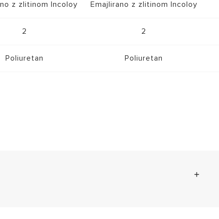
ano z zlitinom Incoloy
Emajlirano z zlitinom Incoloy
2
2
Poliuretan
Poliuretan