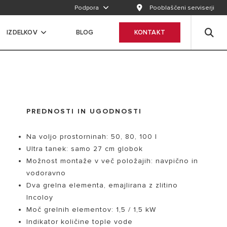
Podpora
Pooblaščeni serviserji
IZDELKOV
BLOG
KONTAKT
PREDNOSTI IN UGODNOSTI
Na voljo prostorninah: 50, 80, 100 l
Ultra tanek: samo 27 cm globok
Možnost montaže v več položajih: navpično in
vodoravno
Dva grelna elementa, emajlirana z zlitino
Incoloy
Moč grelnih elementov: 1,5 / 1,5 kW
Indikator količine tople vode