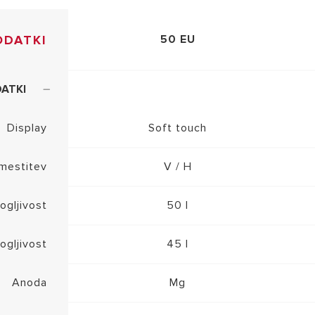
ODATKI
50 EU
ATKI
Display
Soft touch
mestitev
V / H
ogljivost
50 l
ogljivost
45 l
Anoda
Mg