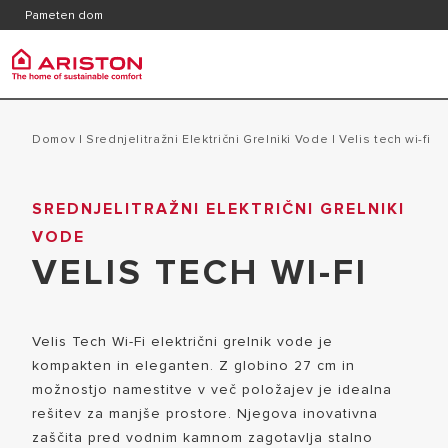
Kontakt
Katalog
Pameten dom
Pogosta vprašanja
Ariston Group
Grelni
produkti | CATEGORIES
Domov
|
Srednjelitražni Električni Grelniki Vode
|
velis tech wi-fi
BLAGOVNA ZNAMKA ARISTON
MALI ELEKT
SREDNJELITRAŽNI ELEKTRIČNI GRELNIKI
GRELNIKI VODE
SKUPINA
VODE
SREDNJELI
PLINSKI KOTLI
ZAPOSLITEV
VELIS TECH WI-FI
VODE
TOPLOTNE ČRPALKE
VELIKI ELE
KLIMATSKE NAPRAVE
Velis Tech Wi-Fi električni grelnik vode je
HIBRIDNI G
VENTILOKONVEKTORJI
kompakten in eleganten. Z globino 27 cm in
PLINSKI P
REZERVOARJI
možnostjo namestitve v več položajev je idealna
KOMBINIRAN
rešitev za manjše prostore. Njegova inovativna
TERMOREGULACIJA
zaščita pred vodnim kamnom zagotavlja stalno
VODE