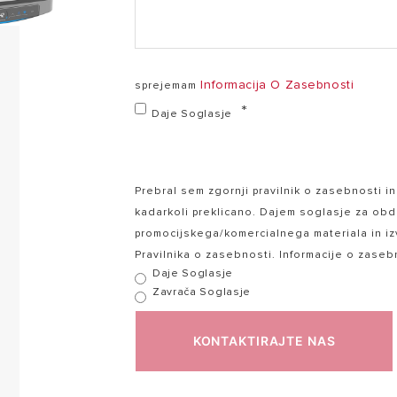
PF-3100913-3100947 (PDF, 1.18 mb)
Velis 3 Brochure (leaflet)_210x100mm_SL_INTERACTI
Informacija O Zasebnosti
sprejemam
Daje Soglasje
Prebral sem zgornji pravilnik o zasebnosti 
kadarkoli preklicano. Dajem soglasje za obd
promocijskega/komercialnega materiala in izv
Pravilnika o zasebnosti. Informacije o zase
Daje Soglasje
Zavrača Soglasje
KONTAKTIRAJTE NAS