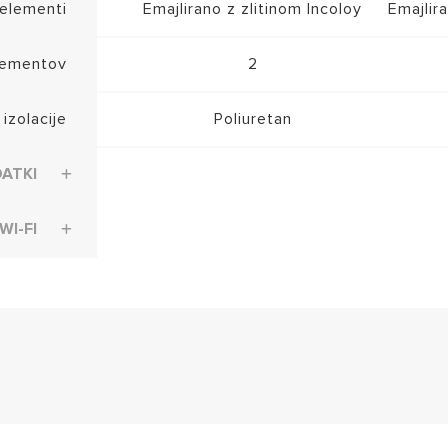
 elementi
Emajlirano z zlitinom Incoloy
Emajlir
elementov
2
 izolacije
Poliuretan
DATKI
WI-FI