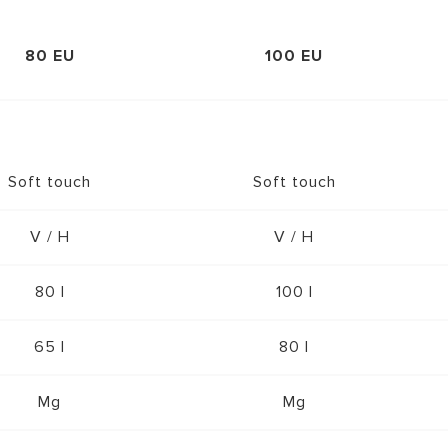
80 EU
100 EU
Soft touch
Soft touch
V / H
V / H
80 l
100 l
65 l
80 l
Mg
Mg