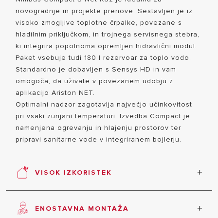
PAMETEN DOM
novogradnje in projekte prenove. Sestavljen je iz
visoko zmogljive toplotne črpalke, povezane s
hladilnim priključkom, in trojnega servisnega stebra,
ki integrira popolnoma opremljen hidravlični modul.
Paket vsebuje tudi 180 l rezervoar za toplo vodo.
Standardno je dobavljen s Sensys HD in vam
omogoča, da uživate v povezanem udobju z
aplikacijo Ariston NET.
VSI MODEL
Optimalni nadzor zagotavlja največjo učinkovitost
pri vsaki zunjani temperaturi. Izvedba Compact je
namenjena ogrevanju in hlajenju prostorov ter
pripravi sanitarne vode v integriranem bojlerju.
VISOK IZKORISTEK
Toplotna črpalka je ogrevalni sistem, ki se je v
primerjavi s starejšimi rešitvami izkazal s svojo
ENOSTAVNA MONTAŽA
učinkovitostjo in vzdržljivostjo. Zagotavlja