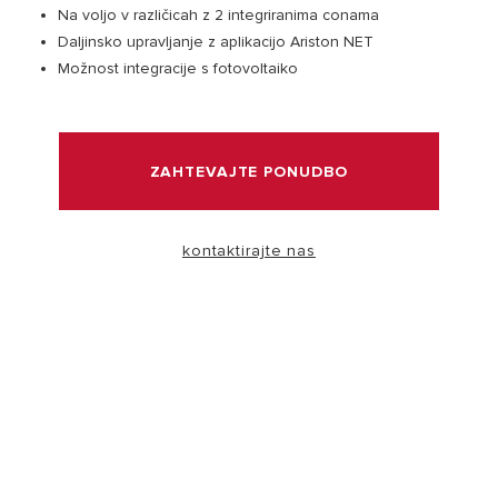
Na voljo v različicah z 2 integriranima conama
Daljinsko upravljanje z aplikacijo Ariston NET
OBISK
Možnost integracije s fotovoltaiko
ZAHTEVAJTE PONUDBO
Zakaj izbrati grelnik vode Ariston?
Široka paleta grelnikov vode Ariston je zasnovana tako,
kontaktirajte nas
da zagotavlja popolno kombinacijo visoke učinkovitosti,
varčevanja z energijo in italijanskega dizajna.