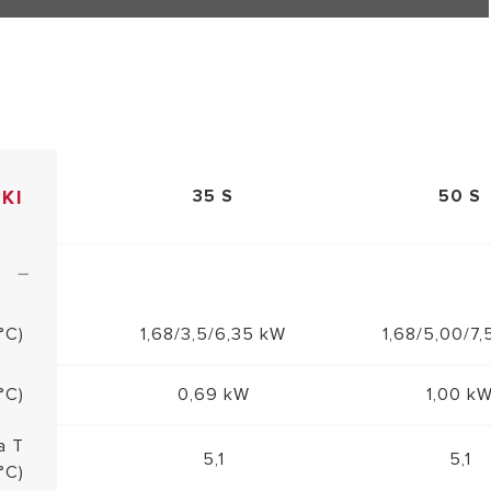
KI
35 S
50 S
°C)
1,68/3,5/6,35 kW
1,68/5,00/7
°C)
0,69 kW
1,00 k
a T
5,1
5,1
°C)