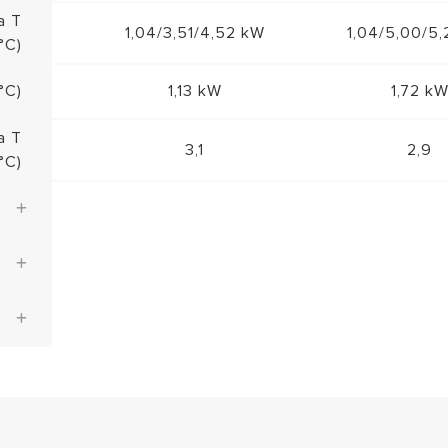
a T
1,04/3,51/4,52 kW
1,04/5,00/5
°C)
°C)
1,13 kW
1,72 k
a T
3,1
2,9
°C)