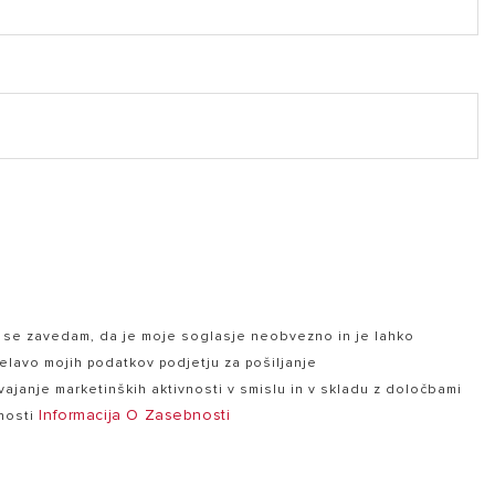
.80 mb)
in se zavedam, da je moje soglasje neobvezno in je lahko
elavo mojih podatkov podjetju za pošiljanje
ajanje marketinških aktivnosti v smislu in v skladu z določbami
Informacija O Zasebnosti
bnosti