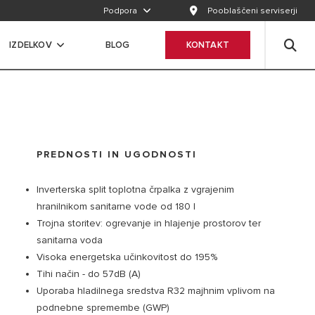
Podpora
Pooblaščeni serviserji
IZDELKOV
BLOG
KONTAKT
PREDNOSTI IN UGODNOSTI
Inverterska split toplotna črpalka z vgrajenim
hranilnikom sanitarne vode od 180 l
Trojna storitev: ogrevanje in hlajenje prostorov ter
sanitarna voda
Visoka energetska učinkovitost do 195%
Tihi način - do 57dB (A)
Uporaba hladilnega sredstva R32 majhnim vplivom na
podnebne spremembe (GWP)