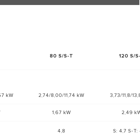
80 S/S-T
120 S/S
,57 kW
2,74/8,00/11,74 kW
3,73/11,8/13
W
1,67 kW
2,49 k
4,8
S: 4,7 S-T: