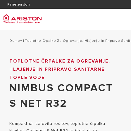
Kontakt
Katalog
Pameten dom
Pogosta vprašanja
Ariston Group
Grelni
produkti | CATEGORIES
Domov
|
Toplotne Črpalke Za Ogrevanje, Hlajenje In Pripravo San
BLAGOVNA ZNAMKA ARISTON
MALI ELEKT
TOPLOTNE ČRPALKE ZA OGREVANJE,
GRELNIKI VODE
SKUPINA
HLAJENJE IN PRIPRAVO SANITARNE
SREDNJELI
PLINSKI KOTLI
ZAPOSLITEV
TOPLE VODE
VODE
TOPLOTNE ČRPALKE
NIMBUS COMPACT
VELIKI ELE
KLIMATSKE NAPRAVE
S NET R32
HIBRIDNI G
VENTILOKONVEKTORJI
PLINSKI P
REZERVOARJI
KOMBINIRAN
TERMOREGULACIJA
Kompaktna, celovita rešitev, toplotna črpalka
Nimbus Compact S Net R32 je idealna za
VODE