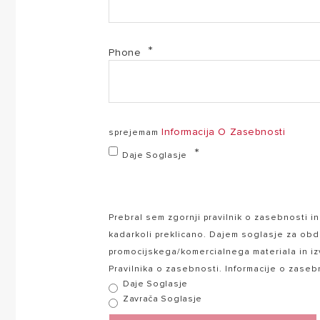
EL-2017-3302228 (PDF, 140.43 kb)
Phone
EL-2017-3302230 (PDF, 140.10 kb)
EL-2017-3302232 (PDF, 140.17 kb)
Informacija O Zasebnosti
sprejemam
NIMBUS COMPACT S NET R32_SL Pacman 4 (PDF, 19
Daje Soglasje
QSG_HR_SL_SR pacman4 (PDF, 1.48 mb)
Prebral sem zgornji pravilnik o zasebnosti 
kadarkoli preklicano. Dajem soglasje za obd
_USER MANUAL_HR_SL_SR pacman 4 (PDF, 3.17 mb)
promocijskega/komercialnega materiala in izv
Pravilnika o zasebnosti. Informacije o zase
Daje Soglasje
Zavrača Soglasje