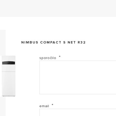
Dizalice_topline_KATALOG_2024_SLO_ZA_WEB (PDF
NIMBUS COMPACT S NET R32
EL-2017-3301890 (PDF, 139.72 kb)
sporočilo
EL-2017-3301892 (PDF, 140.44 kb)
EL-2017-3301894 (PDF, 140.60 kb)
EL-2017-3301896 (PDF, 140.68 kb)
email
EL-2017-3302226 (PDF, 140.59 kb)