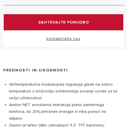
Zasnovan tako, da se prilega notranjosti vsakega
doma.
ZAHTEVAJTE PONUDBO
kontaktirajte nas
PREDNOSTI IN UGODNOSTI
Večtemperaturna modulacijska regulacija glede na sobno
temperaturo z možnostjo kombiniranja zunanje sonde za še
večjo učinkovitost
Ariston NET: enostavna interakcija preko pametnega
telefona, do 25% prihranek energije in hitra pomoč na
daljavo
Zaslon je lahko čitljiv, zahvaljujoč 4,3'' TFT barvnemu