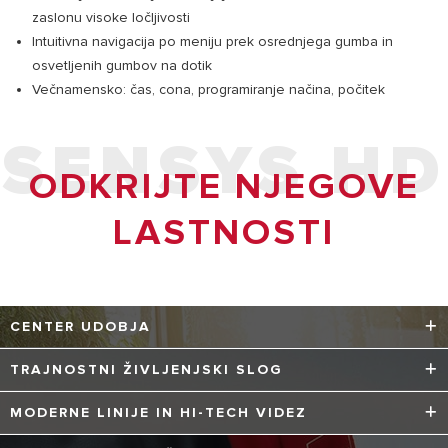
zaslonu visoke ločljivosti
Intuitivna navigacija po meniju prek osrednjega gumba in
osvetljenih gumbov na dotik
Večnamensko: čas, cona, programiranje načina, počitek
SENSYS HD
ODKRIJTE NJEGOVE
LASTNOSTI
CENTER UDOBJA
Sensys HD postane nadzorni center udobja vašega
TRAJNOSTNI ŽIVLJENJSKI SLOG
doma: opremljen z naprednimi funkcijami in praktičnimi
funkcijami, ki vam omogočajo, da na najlažji način
Zmanjšajte svoj ogljični odtis in dvignite svoj trajnostni
MODERNE LINIJE IN HI-TECH VIDEZ
ustvarite izkušnjo ogrevanja po meri.
življenjski slog na višjo raven.