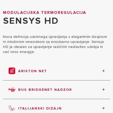
MODULACIJSKA TERMOREGULACIJA
SENSYS HD
Nova definicija udobnega upravljanja z elegantnim dizajnom
in intuitivnim vmesnikom za enostavno upravljanje. Sensys
HD je idealen za upravljanje različnih nastavitev udobja in
več virov energije.
ARISTON NET
Možnost povezave z aplikacijo Ariston NET, ki je na
voljo v spletnih trgovinah Google Play in App Store.
BUS BRIDGENET NADZOR
Popoln nadzor celotnega sistema s pomočjo
komunikacijskega protokola BUS BridgeNet®.
ITALIJANSKI DIZAJN