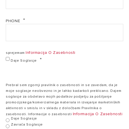
134x95,5x21
Dimenzije
mm
PHONE
Tft
Display
4.3”
Informacija O Zasebnosti
sprejemam
470
Daje Soglasje
x
Display rezolucija
272
RGB
Prebral sem zgornji pravilnik o zasebnosti in se zavedam, da je
moje soglasje neobvezno in je lahko kadarkoli preklicano. Dajem
Tehnologija
Modulacijska
soglasje za obdelavo mojih podatkov podjetju za pošiljanje
promocijskega/komercialnega materiala in izvajanje marketinških
aktivnosti v smislu in v skladu z določbami Pravilnika o
Informacija O Zasebnosti
zasebnosti. Informacije o zasebnosti
Dnevno
Daje Soglasje
Časovno
/
programiranje
Zavrača Soglasje
tedensko