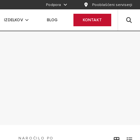
Podpora
Pooblaščeni serviserji
IZDELKOV
BLOG
KONTAKT
NAROČILO PO
view
v