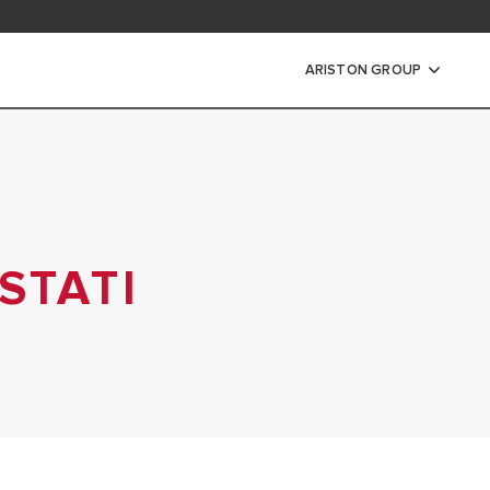
i in dokumentacija
ARISTON GROUP
ki vode
RIČNI GRELNIKI VODE
TRAŽNI ELEKTRIČNI GRELNIKI
STATI
KTRIČNI GRELNIKI VODE
RELNIKI VODE
RETOČNI GRELNIKI VODE
I ELEKTRIČNI GRELNIKI