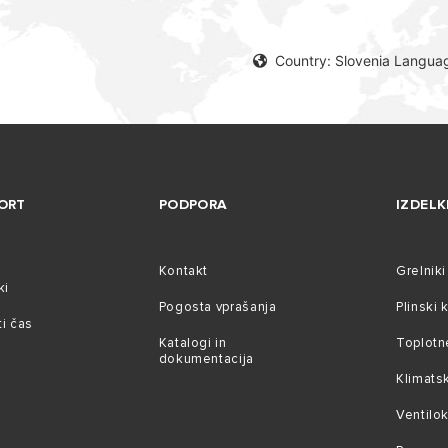
Country: Slovenia Languag
ORT
PODPORA
IZDELK
Kontakt
Grelnik
ki
Pogosta vprašanja
Plinski k
ti čas
Katalogi in
Toplotn
dokumentacija
Klimats
Ventilo