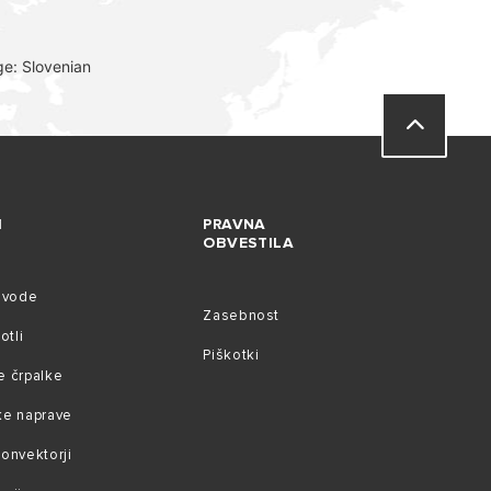
e: Slovenian
I
PRAVNA
OBVESTILA
i vode
Zasebnost
otli
Piškotki
e črpalke
ke naprave
konvektorji