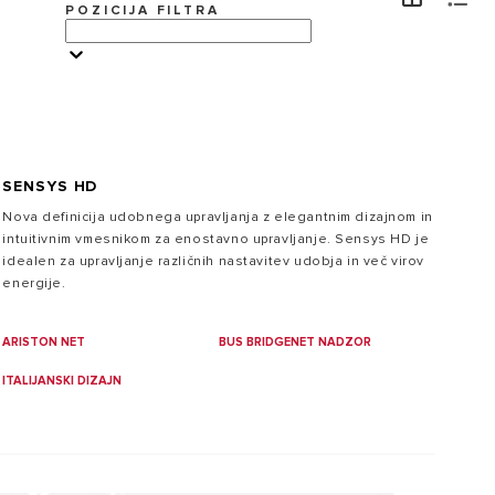
POZICIJA FILTRA
OBISK
SENSYS HD
Zakaj izbrati grelnik vode Ariston?
Nova definicija udobnega upravljanja z elegantnim dizajnom in
intuitivnim vmesnikom za enostavno upravljanje. Sensys HD je
Široka paleta grelnikov vode Ariston je zasnovana tako,
idealen za upravljanje različnih nastavitev udobja in več virov
da zagotavlja popolno kombinacijo visoke učinkovitosti,
varčevanja z energijo in italijanskega dizajna.
energije.
ARISTON NET
BUS BRIDGENET NADZOR
ITALIJANSKI DIZAJN