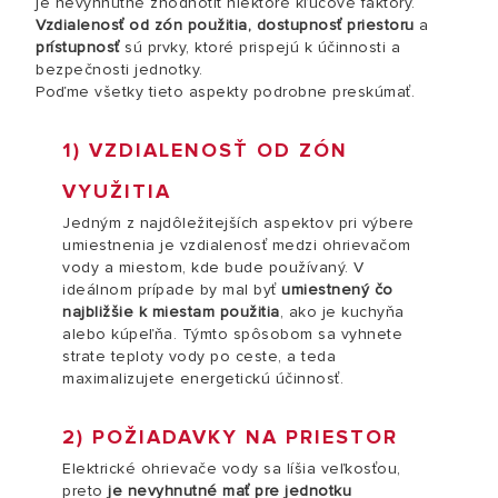
je nevyhnutné zhodnotiť niektoré kľúčové faktory.
Vzdialenosť od zón použitia, dostupnosť priestoru
a
prístupnosť
sú prvky, ktoré prispejú k účinnosti a
bezpečnosti jednotky.
Poďme všetky tieto aspekty podrobne preskúmať.
1) VZDIALENOSŤ OD ZÓN
VYUŽITIA
Jedným z najdôležitejších aspektov pri výbere
umiestnenia je vzdialenosť medzi ohrievačom
vody a miestom, kde bude používaný. V
ideálnom prípade by mal byť
umiestnený čo
najbližšie k miestam použitia
, ako je kuchyňa
alebo kúpeľňa. Týmto spôsobom sa vyhnete
strate teploty vody po ceste, a teda
maximalizujete energetickú účinnosť.
2) POŽIADAVKY NA PRIESTOR
Elektrické ohrievače vody sa líšia veľkosťou,
preto
je nevyhnutné mať pre jednotku