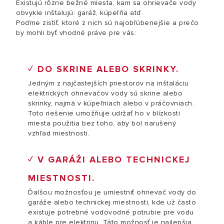
Existujú rôzne bežné miesta, kam sa ohrievače vody
obvykle inštalujú: garáž, kúpeľňa atď.
Poďme zistiť, ktoré z nich sú najobľúbenejšie a prečo
by mohli byť vhodné práve pre vás:
✓ DO SKRINE ALEBO SKRINKY.
Jedným z najčastejších priestorov na inštaláciu
elektrických ohrievačov vody sú skrine alebo
skrinky, najmä v kúpeľniach alebo v práčovniach.
Toto riešenie umožňuje udržať ho v blízkosti
miesta použitia bez toho, aby bol narušený
vzhľad miestnosti.
✓ V GARÁŽI ALEBO TECHNICKEJ
MIESTNOSTI.
Ďalšou možnosťou je umiestniť ohrievač vody do
garáže alebo technickej miestnosti, kde už často
existuje potrebné vodovodné potrubie pre vodu
a káble pre elektrinu. Táto možnosť je najlepšia,