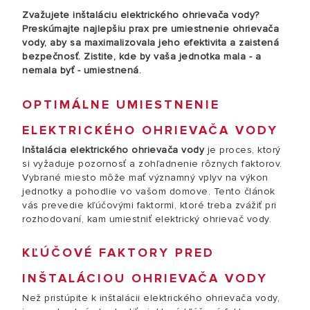
Zvažujete inštaláciu elektrického ohrievača vody?
Preskúmajte najlepšiu prax pre umiestnenie ohrievača
vody, aby sa maximalizovala jeho efektivita a zaistená
bezpečnosť. Zistite, kde by vaša jednotka mala - a
nemala byť - umiestnená.
OPTIMÁLNE UMIESTNENIE
ELEKTRICKÉHO OHRIEVAČA VODY
Inštalácia elektrického ohrievača vody
je proces, ktorý
si vyžaduje pozornosť a zohľadnenie rôznych faktorov.
Vybrané miesto môže mať významný vplyv na výkon
jednotky a pohodlie vo vašom domove. Tento článok
vás prevedie kľúčovými faktormi, ktoré treba zvážiť pri
rozhodovaní, kam umiestniť elektrický ohrievač vody.
KĽÚČOVÉ FAKTORY PRED
INŠTALÁCIOU OHRIEVAČA VODY
Než pristúpite k inštalácii elektrického ohrievača vody,