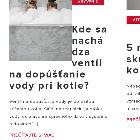
#BÝVANIE
#TR
Kde sa
nachá
5 
dza
sk
ventil
ko
na dopúšťanie
vody pri kotle?
Nápady
od ko
vzhľad
Ventil na dopúšťanie vody je dôležitou
umiest
súčasťou kotla. Slúži na reguláciu prietoku
vody, udržiavanie správneho tlaku v systéme
PREČÍ
a doplnen[...]
PREČÍTAJTE SI VIAC