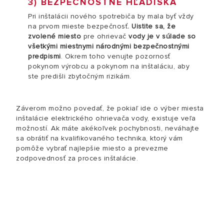
3) BEZPEČNOSTNÉ HĽADISKÁ
Pri inštalácii nového spotrebiča by mala byť vždy
na prvom mieste bezpečnosť
. Uistite sa, že
zvolené miesto
pre ohrievač
vody je v súlade so
všetkými miestnymi národnými bezpečnostnými
predpismi
. Okrem toho venujte pozornosť
pokynom výrobcu a pokynom na inštaláciu, aby
ste predišli zbytočným rizikám.
Záverom možno povedať, že pokiaľ ide o výber miesta
inštalácie elektrického ohrievača vody, existuje veľa
možností. Ak máte akékoľvek pochybnosti, neváhajte
sa obrátiť na kvalifikovaného technika, ktorý vám
pomôže vybrať najlepšie miesto a prevezme
zodpovednosť za proces inštalácie.