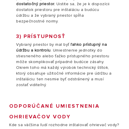
dostatočný priestor.
Uistite sa, že je k dispozícii
dostatok priestoru pre inštaláciu a budúcu
údržbu a že vybraný priestor spĺňa
bezpečnostné normy.
3) PRÍSTUPNOSŤ
Vybraný priestor by mal byť
ľahko prístupný na
údržbu a kontrolu
. Umiestnenie jednotky do
stiesneného alebo ťažko prístupného priestoru
môže skomplikovať prípadné budúce zásahy.
Okrem toho má každý výrobok technický štítok,
ktorý obsahuje užitočné informácie pre údržbu a
inštaláciu: ten nesmie byť odstránený a musí
zostať viditeľný.
ODPORÚČANÉ UMIESTNENIA
OHRIEVAČOV VODY
Kde sa väčšina ľudí rozhodne inštalovať ohrievač vody?