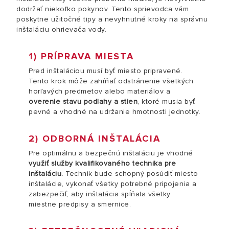
dodržať niekoľko pokynov. Tento sprievodca vám
poskytne užitočné tipy a nevyhnutné kroky na správnu
inštaláciu ohrievača vody.
1) PRÍPRAVA MIESTA
Pred inštaláciou musí byť miesto pripravené.
Tento krok môže zahŕňať odstránenie všetkých
horľavých predmetov alebo materiálov a
overenie stavu podlahy a stien
, ktoré musia byť
pevné a vhodné na udržanie hmotnosti jednotky.
2) ODBORNÁ INŠTALÁCIA
Pre optimálnu a bezpečnú inštaláciu je vhodné
využiť služby kvalifikovaného technika pre
inštaláciu.
Technik bude schopný posúdiť miesto
inštalácie, vykonať všetky potrebné pripojenia a
zabezpečiť, aby inštalácia spĺňala všetky
miestne predpisy a smernice.