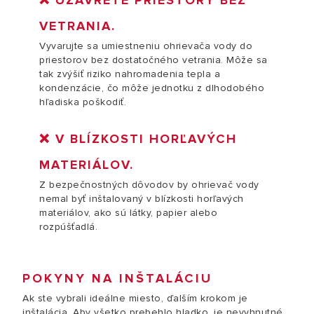
❌ UZAVRETÉ PRIESTORY BEZ
VETRANIA.
Vyvarujte sa umiestneniu ohrievača vody do
priestorov bez dostatočného vetrania. Môže sa
tak zvýšiť riziko nahromadenia tepla a
kondenzácie, čo môže jednotku z dlhodobého
hľadiska poškodiť.
❌ V BLÍZKOSTI HORĽAVÝCH
MATERIÁLOV.
Z bezpečnostných dôvodov by ohrievač vody
nemal byť inštalovaný v blízkosti horľavých
materiálov, ako sú látky, papier alebo
rozpúšťadlá.
POKYNY NA INŠTALÁCIU
Ak ste vybrali ideálne miesto, ďalším krokom je
inštalácia. Aby všetko prebehlo hladko, je nevyhnutné