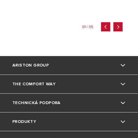
01 / 05
ARISTON GROUP
THE COMFORT WAY
Kto sme
TECHNICKÁ PODPORA
Skupina
Triky a tipy
PRODUKTY
Pobočky Ariston SK
Bývanie
Kontaktujte nás