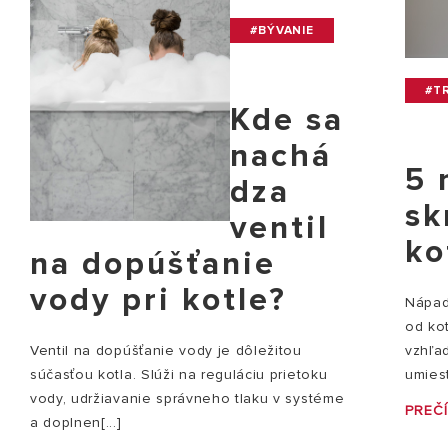
#BÝVANIE
#TR
Kde sa
nachá
5 
dza
sk
ventil
ko
na dopúšťanie
vody pri kotle?
Nápady
od ko
vzhľad
Ventil na dopúšťanie vody je dôležitou
umiest
súčasťou kotla. Slúži na reguláciu prietoku
vody, udržiavanie správneho tlaku v systéme
PREČÍ
a doplnen[...]