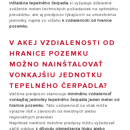
Inštalácia tepelného čerpadla
si vyžaduje dôkladné
zváženie nielen technických požiadaviek na optimálnu
prevádzku, ale aj predpisov týkajúcich sa umiestnenia
jednotky, najmä vo vzťahu
k vzdialenosti od hranice
pozemku
.
V AKEJ VZDIALENOSTI OD
HRANICE POZEMKU
MOŽNO NAINŠTALOVAŤ
VONKAJŠIU JEDNOTKU
TEPELNÉHO ČERPADLA?
Väčšina predpisov stanovuje
minimálnu vzdialenosť
vonkajšej jednotky tepelného čerpadla jeden meter od
hranice pozemku
. Táto vzdialenosť sa však môže
výrazne líšiť v závislosti od miestnych alebo
regionálnych pravidiel.
Napríklad niektoré miestne predpisy môžu vyžadovať
väčší odstup
z dôvodu obmedzenia hluku alebo