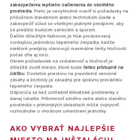
zabezpečenia lepšieho začlenenia do okolitého
prostredia
. Preto je nevyhnutné overiť si požiadavky na
príslušnom stavebnom alebo technickom úrade a
zabezpečiť súlad so všetkými platnými predpismi, aby
sa predišlo budúcim sankciám a sporom.
Ďalším dôležitým faktorom je hluk produkovaný
vonkajšou jednotkou tepelného čerpadla, keďže
niektoré predpisy stanovujú maximálne limity hlučnosti
počas dňa aj noci.
Okrem požiadaviek na vzdialenosť a hlučnosť je
dôležité zvoliť miesto, ktoré bude
ľahko prístupné na
údržbu
. Dostatok priestoru na pravidelné servisné
zásahy a kontroly je zásadný pre správnu prevádzku
tepelného čerpadla.
Odporúča sa tiež zohľadniť klimatické podmienky v
danej lokalite. Prítomnosť silného vetra alebo slaného
prostredia v prímorských oblastiach môže ovplyvniť
rozhodnutie o vhodnom umiestnení jednotky.
AKO VYBRAŤ NAJLEPŠIE