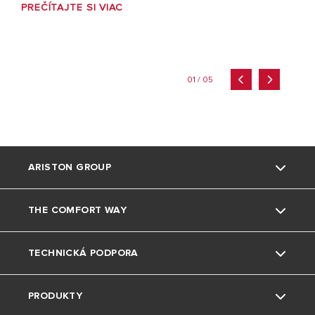
PREČÍTAJTE SI VIAC
01 / 05
ARISTON GROUP
THE COMFORT WAY
Kto sme
TECHNICKÁ PODPORA
Skupina
Triky a tipy
PRODUKTY
Pobočky Ariston SK
Bývanie
Kontaktujte nás