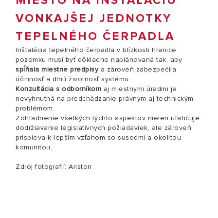
MIESTO NA INŠTALÁCIU
VONKAJŠEJ JEDNOTKY
TEPELNÉHO ČERPADLA
Inštalácia tepelného čerpadla v blízkosti hranice
pozemku musí byť dôkladne naplánovaná tak, aby
spĺňala miestne predpisy
a zároveň zabezpečila
účinnosť a dlhú životnosť systému.
Konzultácia s odborníkom
aj miestnymi úradmi je
nevyhnutná na predchádzanie právnym aj technickým
problémom.
Zohľadnenie všetkých týchto aspektov nielen uľahčuje
dodržiavanie legislatívnych požiadaviek, ale zároveň
prispieva k lepším vzťahom so susedmi a okolitou
komunitou.
Zdroj fotografií: Ariston