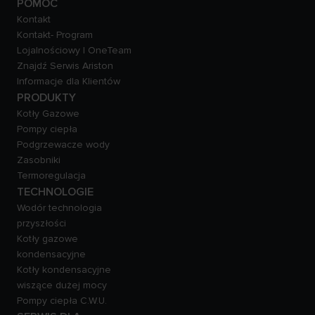
POMOC
Kontakt
Kontakt- Program
Lojalnościowy | OneTeam
Znajdź Serwis Ariston
Informacje dla Klientów
PRODUKTY
Kotły Gazowe
Pompy ciepła
Podgrzewacze wody
Zasobniki
Termoregulacja
TECHNOLOGIE
Wodór technologia
przyszłości
Kotły gazowe
kondensacyjne
Kotły kondensacyjne
wiszące dużej mocy
Pompy ciepła C.W.U.