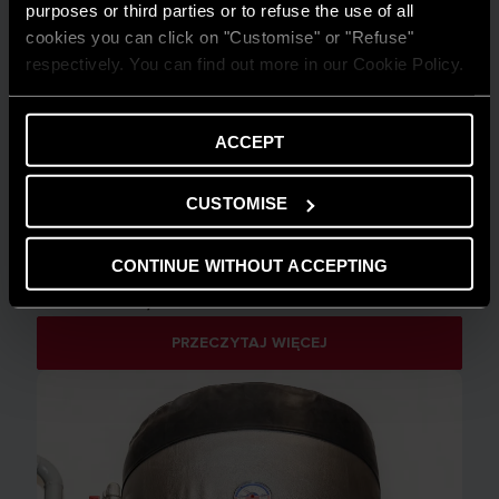
purposes or third parties or to refuse the use of all
cookies you can click on "Customise" or "Refuse"
respectively. You can find out more in our Cookie Policy.
ACCEPT
CUSTOMISE
WSKAZÓWKI I ROZWIĄZANIA
CONTINUE WITHOUT ACCEPTING
Jak obliczyć zapotrzebowanie cieplne
mieszkania, domu?
PRZECZYTAJ WIĘCEJ