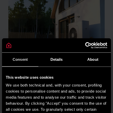
Consent
Details
About
WSKAZÓWKI I ROZWIĄZANIA
Chłodzenie pompą ciepła latem: aktywne
vs pasywne, punkt rosy i jak uniknąć
This website uses cookies
skraplania
We use both technical and, with your consent, profiling
PRZECZYTAJ WIĘCEJ
cookies to personalise content and ads, to provide social
media features and to analyse our traffic and track visitor
behaviour. By clicking "Accept" you consent to the use of
all cookies we use. To granularly select only certain