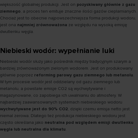
większość globalnej produkcji. Jest on
pozyskiwany głównie z gazu
ziemnego
, a proces ten emituje znaczne ilości gazów cieplarnianych.
Chociaż jest to obecnie najpowszechniejsza forma produkcji wodoru,
jest ona
najmniej zrównoważona
ze względu na wysoką emisję
dwutlenku węgla.
Niebieski wodór: wypełnianie luki
Niebieski wodór służy jako pośrednik między tradycyjnym szarym a
bardziej zrównoważonym zielonym wodorem. Jest on produkowany
głównie poprzez
reforming parowy gazu ziemnego lub metanolu
.
W tym procesie wodór jest oddzielany od gazu ziemnego lub
metanolu, a powstałe emisje CO2 są wychwytywane i
magazynowane, co zapobiega ich uwalnianiu do atmosfery. W
najbardziej zaawansowanych systemach niebieskiego wodoru
wychwytywane jest do 90% CO2
, dzięki czemu emisja netto jest
niemal zerowa. Dlatego też produkcja niebieskiego wodoru jest
często określana jako
neutralna pod względem emisji dwutlenku
węgla lub neutralna dla klimatu
.