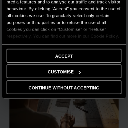
media features and to analyse our traffic and track visitor
AMBIENTE
behaviour. By clicking "Accept" you consent to the use of
Risparmio energetico: trasforma la tua
all cookies we use. To granularly select only certain
purposes or third parties or to refuse the use of all
casa in un modello di efficienza
cookies you can click on "Customise" or "Refuse"
LEGGI DI PIÙ
respectively. You can find out more in our Cookie Policy.
ACCEPT
CUSTOMISE
CONTINUE WITHOUT ACCEPTING