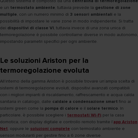
Questo sistema è composto da una
centralina di termoregolazione
e un
termostato ambiente
, tuttavia prevede la
gestione di zone
multiple
, con un numero minimo di
3 sensori ambientali
e la
possibilità di impostare le varie zone in modo indipendente. Si tratta
dei
dispositivi di classe VI
, tuttavia invece di una zona unica di
termoregolazione è possibile controllarne diverse in modo autonomo,
impostando parametri specifici per ogni ambiente.
Le soluzioni Ariston per la
termoregolazione evoluta
All’interno della gamma Ariston è possibile trovare un’ampia scelta di
sistemi di termoregolazione evoluti, dispositivi avanzati compatibili
con i migliori impianti di riscaldamento, raffrescamento e acqua calda
sanitaria in catalogo, dalle
caldaie a condensazione smart
fino ai
sistemi green come la
pompa di calore
e il
solare termico
. In
particolare, è possibile scegliere i
termostati Wi-Fi
per la casa
domotica, con display digitale e controllo remoto tramite l’
app Ariston
Net
, oppure le
soluzioni complete
con termostato ambiente e
sensori modulanti per gestire fino a 6 zone diverse.