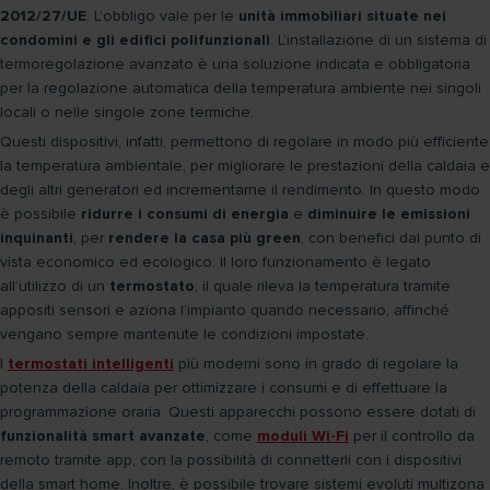
2012/27/UE
. L’obbligo vale per le
unità immobiliari situate nei
condomini e gli edifici polifunzionali
. L’installazione di un sistema di
termoregolazione avanzato è una soluzione indicata e obbligatoria
per la regolazione automatica della temperatura ambiente nei singoli
locali o nelle singole zone termiche.
Questi dispositivi, infatti, permettono di regolare in modo più efficiente
la temperatura ambientale, per migliorare le prestazioni della caldaia e
degli altri generatori ed incrementarne il rendimento. In questo modo
è possibile
ridurre i consumi di energia
e
diminuire le emissioni
inquinanti
, per
rendere la casa più green
, con benefici dal punto di
vista economico ed ecologico. Il loro funzionamento è legato
all’utilizzo di un
termostato
, il quale rileva la temperatura tramite
appositi sensori e aziona l’impianto quando necessario, affinché
vengano sempre mantenute le condizioni impostate.
I
termostati intelligenti
più moderni sono in grado di regolare la
potenza della caldaia per ottimizzare i consumi e di effettuare la
programmazione oraria. Questi apparecchi possono essere dotati di
funzionalità smart avanzate
, come
moduli Wi-Fi
per il controllo da
remoto tramite app, con la possibilità di connetterli con i dispositivi
della smart home. Inoltre, è possibile trovare sistemi evoluti multizona